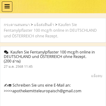
กระดานสนทนา
>
แจ้งส่งสินค้า
>
Kaufen Sie
Fentanylpflaster 100 mcg/h online in DEUTSCHLAND
und ÖSTERREICH ohne Rezept.
Kaufen Sie Fentanylpflaster 100 mcg/h online in
DEUTSCHLAND und ÖSTERREICH ohne Rezept.
(200 อ่าน)
27 ม.ค. 2568 11:45
แจ้งลบ
✍️☎️ Schreiben Sie uns eine E-Mail an:
>>>>apothekemitteleuropaisch@gmail.com