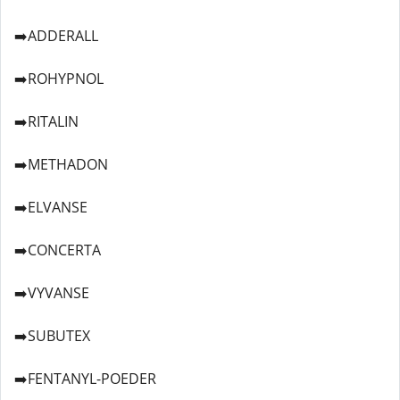
➡️ADDERALL
➡️ROHYPNOL
➡️RITALIN
➡️METHADON
➡️ELVANSE
➡️CONCERTA
➡️VYVANSE
➡️SUBUTEX
➡️FENTANYL-POEDER