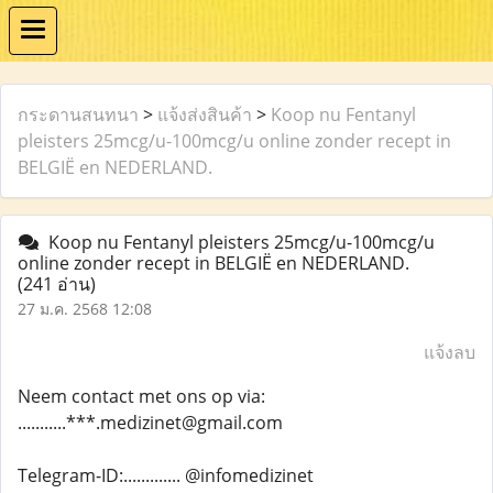
กระดานสนทนา
>
แจ้งส่งสินค้า
>
Koop nu Fentanyl
pleisters 25mcg/u-100mcg/u online zonder recept in
BELGIË en NEDERLAND.
Koop nu Fentanyl pleisters 25mcg/u-100mcg/u
online zonder recept in BELGIË en NEDERLAND.
(241 อ่าน)
27 ม.ค. 2568 12:08
แจ้งลบ
Neem contact met ons op via:
...........***.medizinet@gmail.com
Telegram-ID:............. @infomedizinet