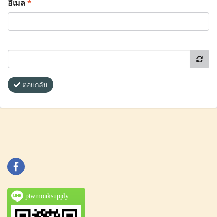
อีเมล
*
ตอบกลับ
ptwmonksupply