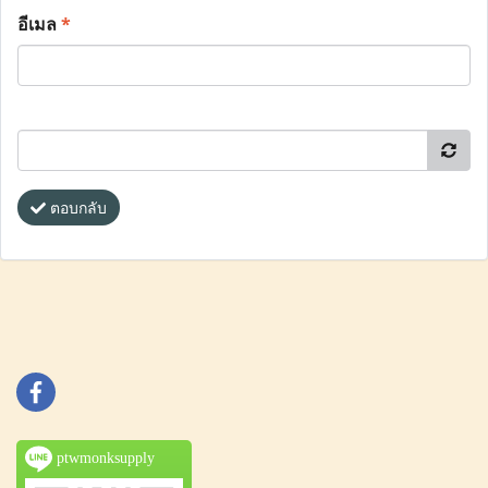
อีเมล
*
ตอบกลับ
ptwmonksupply