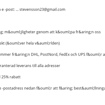
a e -post: ... stevensson23@gmail.com
ng; m&ouml;jligheter genom att k&ouml;pa fr&aring;n oss
mskt (&ouml;ver hela v&auml;rlden)
ummer fr&aring;n DHL, PostNord, FedEx och UPS f&ouml;r al
anterad leverans till alla adresser
l 25% rabatt
e -postadress nedan f&ouml;r att f&aring; best&auml;llning