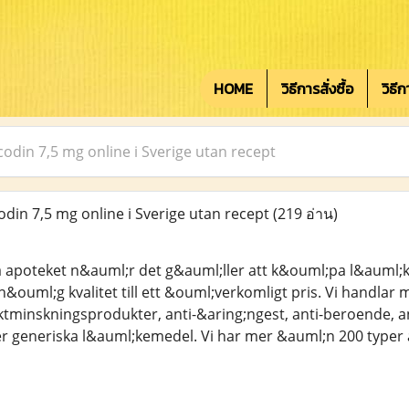
HOME
วิธีการสั่งซื้อ
วิธี
codin 7,5 mg online i Sverige utan recept
din 7,5 mg online i Sverige utan recept
(219 อ่าน)
a apoteket n&auml;r det g&auml;ller att k&ouml;pa l&auml;k
&ouml;g kvalitet till ett &ouml;verkomligt pris. Vi handlar
iktminskningsprodukter, anti-&aring;ngest, anti-beroende,
er generiska l&auml;kemedel. Vi har mer &auml;n 200 typer