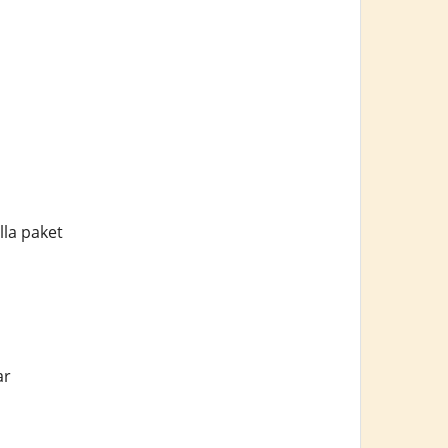
la paket
ar