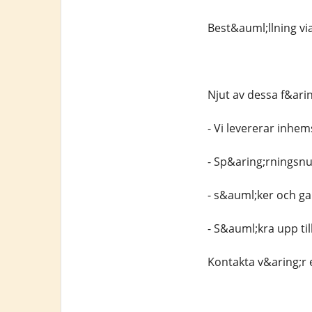
Best&auml;llning vi
Njut av dessa f&ari
- Vi levererar inhe
- Sp&aring;rningsn
- s&auml;ker och gar
- S&auml;kra upp til
Kontakta v&aring;r 