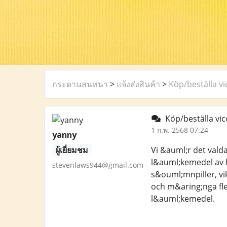
กระดานสนทนา
>
แจ้งส่งสินค้า
>
Köp/beställa vi
Köp/beställa vico
1 ก.พ. 2568 07:24
yanny
ผู้เยี่ยมชม
Vi &auml;r det vald
l&auml;kemedel av h
stevenlaws944@gmail.com
s&ouml;mnpiller, v
och m&aring;nga fl
l&auml;kemedel.