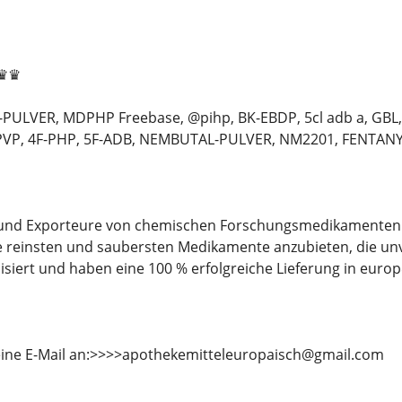
e♛♛
ULVER, MDPHP Freebase, @pihp, BK-EBDP, 5cl adb a, GBL
P, 4F-PHP, 5F-ADB, NEMBUTAL-PULVER, NM2201, FENTANYL. und 
r und Exporteure von chemischen Forschungsmedikamenten 
 reinsten und saubersten Medikamente anzubieten, die unv
isiert und haben eine 100 % erfolgreiche Lieferung in eur
eine E-Mail an:>>>>apothekemitteleuropaisch@gmail.com