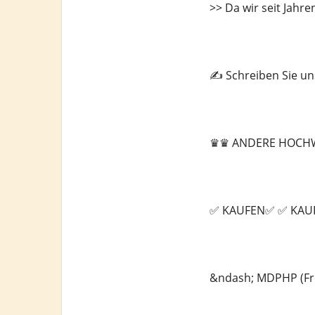
>> Da wir seit Jahre
✍️ Schreiben Sie u
♛♛ ANDERE HOCHW
✅ KAUFEN✅ ✅ KAU
&ndash; MDPHP (Fr