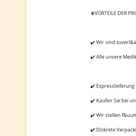
♛VORTEILE DER P
✔️ Wir sind zuverl&
✔️ Alle unsere Med
✔️ Expresslieferung
✔️ Kaufen Sie bei u
✔️ Wir stellen f&u
✔️ Diskrete Verpac