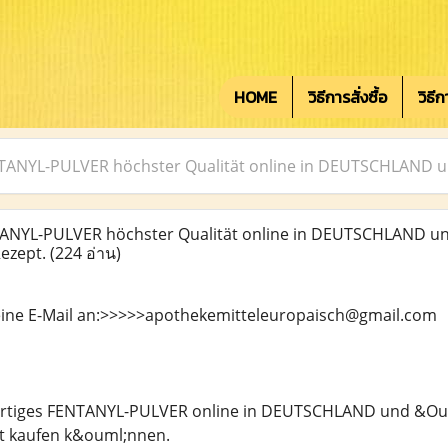
HOME
วิธีการสั่งซื้อ
วิธี
NTANYL-PULVER höchster Qualität online in DEUTSCHLAND 
ANYL-PULVER höchster Qualität online in DEUTSCHLAND u
ezept.
(224 อ่าน)
eine E-Mail an:>>>>>apothekemitteleuropaisch@gmail.com
ertiges FENTANYL-PULVER online in DEUTSCHLAND und &Ou
t kaufen k&ouml;nnen.