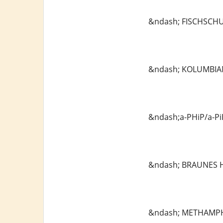
&ndash; FISCHSCHU
&ndash; KOLUMBIAN
&ndash;a-PHiP/a-P
&ndash; BRAUNES H
&ndash; METHAMPH