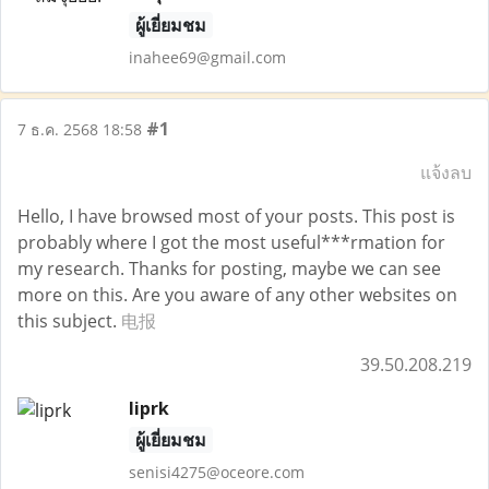
ผู้เยี่ยมชม
inahee69@gmail.com
#1
7 ธ.ค. 2568 18:58
แจ้งลบ
Hello, I have browsed most of your posts. This post is
probably where I got the most useful***rmation for
my research. Thanks for posting, maybe we can see
more on this. Are you aware of any other websites on
this subject.
电报
39.50.208.219
liprk
ผู้เยี่ยมชม
senisi4275@oceore.com