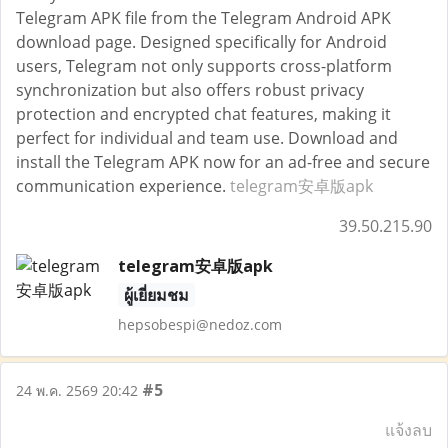
Telegram APK file from the Telegram Android APK
download page. Designed specifically for Android
users, Telegram not only supports cross-platform
synchronization but also offers robust privacy
protection and encrypted chat features, making it
perfect for individual and team use. Download and
install the Telegram APK now for an ad-free and secure
communication experience.
telegram安卓版apk
39.50.215.90
telegram安卓版apk
ผู้เยี่ยมชม
hepsobespi@nedoz.com
#5
24 พ.ค. 2569 20:42
แจ้งลบ