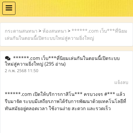
กระดานสนทนา
>
ห้องสนทนา
>
******.com เว็บ***ที่นิยม
เล่นกันในตอนนี้เปิดระบบใหม่สู่ความยิ่งใหญ่
******.com เว็บ***ที่นิยมเล่นกันในตอนนี้เปิดระบบ
ใหม่สู่ความยิ่งใหญ่
(295 อ่าน)
2 ก.พ. 2568 11:50
แจ้งลบ
******.com เปิดให้บริการกาสิโน*** ครบวงจร #*** เเล้ว
รีบมาจัด ระบบมีเสถียรภาพได้รับการพัฒนาด้วยเทคโนโลยีที่
ทันสมัยอยู่ตลอดเวลา ใช้งานง่าย สะดวก และรวดเร็ว