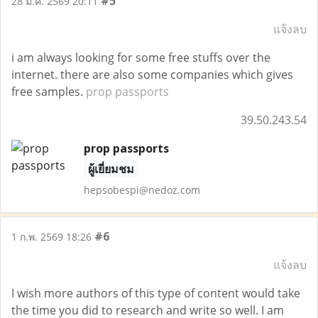
#5
28 ม.ค. 2569 20:11
แจ้งลบ
i am always looking for some free stuffs over the
internet. there are also some companies which gives
free samples.
prop passports
39.50.243.54
prop passports
ผู้เยี่ยมชม
hepsobespi@nedoz.com
#6
1 ก.พ. 2569 18:26
แจ้งลบ
I wish more authors of this type of content would take
the time you did to research and write so well. I am