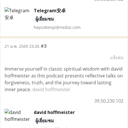
Telegram安卓
ผู้เยี่ยมชม
hepsobespi@nedoz.com
#3
21 ม.ค. 2569 23:26
แจ้งลบ
Immerse yourself in classic spiritual wisdom with david
hoffmeister as this podcast presents reflective talks on
forgiveness, truth, and the journey toward lasting
inner peace.
david hoffmeister
39.50.230.102
david hoffmeister
ผู้เยี่ยมชม