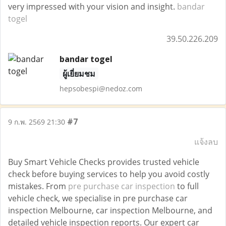
very impressed with your vision and insight.
bandar
togel
39.50.226.209
bandar togel
ผู้เยี่ยมชม
hepsobespi@nedoz.com
#7
9 ก.พ. 2569 21:30
แจ้งลบ
Buy Smart Vehicle Checks provides trusted vehicle
check before buying services to help you avoid costly
mistakes. From
pre purchase car inspection
to full
vehicle check, we specialise in pre purchase car
inspection Melbourne, car inspection Melbourne, and
detailed vehicle inspection reports. Our expert car