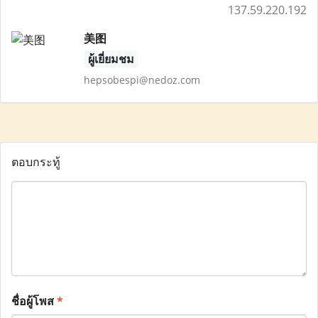
137.59.220.192
美图
ผู้เยี่ยมชม
hepsobespi@nedoz.com
ตอบกระทู้
ชื่อผู้โพส
*