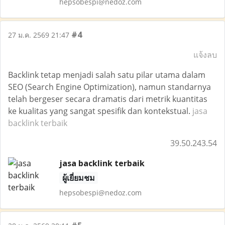
hepsobespi@nedoz.com
#4
27 ม.ค. 2569 21:47
แจ้งลบ
Backlink tetap menjadi salah satu pilar utama dalam
SEO (Search Engine Optimization), namun standarnya
telah bergeser secara dramatis dari metrik kuantitas
ke kualitas yang sangat spesifik dan kontekstual.
jasa
backlink terbaik
39.50.243.54
jasa backlink terbaik
ผู้เยี่ยมชม
hepsobespi@nedoz.com