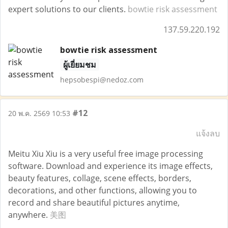
expert solutions to our clients.
bowtie risk assessment
137.59.220.192
bowtie risk assessment
ผู้เยี่ยมชม
hepsobespi@nedoz.com
#12
20 พ.ค. 2569 10:53
แจ้งลบ
Meitu Xiu Xiu is a very useful free image processing
software. Download and experience its image effects,
beauty features, collage, scene effects, borders,
decorations, and other functions, allowing you to
record and share beautiful pictures anytime,
anywhere.
美图