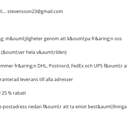
il:... stevensson23@gmail.com
ng; m&ouml;jligheter genom att k&ouml;pa fr&aring;n oss
es (&ouml;ver hela v&auml;rlden)
ummer fr&aring;n DHL, Postnord, FedEx och UPS f&ouml;r al
anterad leverans till alla adresser
l 25 % rabatt
e-postadress nedan f&ouml;r att ta emot best&auml;llninga