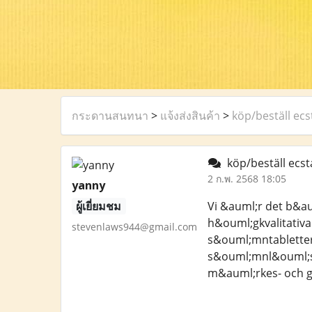
กระดานสนทนา
>
แจ้งส่งสินค้า
>
köp/beställ ecs
köp/beställ ecst
2 ก.พ. 2568 18:05
yanny
ผู้เยี่ยมชม
Vi &auml;r det b&au
h&ouml;gkvalitativa
stevenlaws944@gmail.com
s&ouml;mntabletter
s&ouml;mnl&ouml;sh
m&auml;rkes- och g