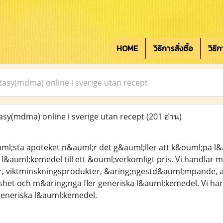
HOME
วิธีการสั่งซื้อ
วิธี
tasy(mdma) online i sverige utan recept
asy(mdma) online i sverige utan recept
(201 อ่าน)
ml;sta apoteket n&auml;r det g&auml;ller att k&ouml;pa l&
 l&auml;kemedel till ett &ouml;verkomligt pris. Vi handlar
, viktminskningsprodukter, &aring;ngestd&auml;mpande, a
et och m&aring;nga fler generiska l&auml;kemedel. Vi har
eneriska l&auml;kemedel.