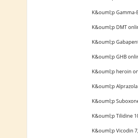
K&ouml;p Gamma-But
K&ouml;p DMT onlin
K&ouml;p Gabapenti
K&ouml;p GHB onlin
K&ouml;p heroin on
K&ouml;p Alprazola
K&ouml;p Suboxone
K&ouml;p Tilidine 1
K&ouml;p Vicodin 7,