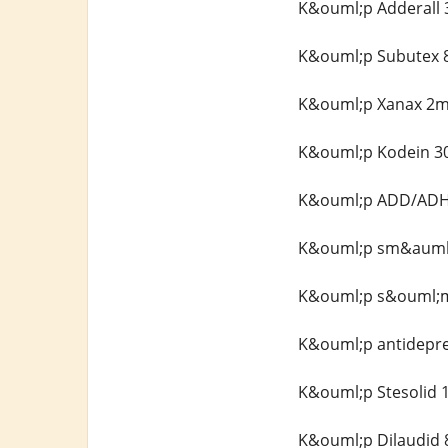
K&ouml;p Adderall 3
K&ouml;p Subutex 8
K&ouml;p Xanax 2mg
K&ouml;p Kodein 30
K&ouml;p ADD/ADHD-
K&ouml;p sm&auml;r
K&ouml;p s&ouml;mn
K&ouml;p antidepre
K&ouml;p Stesolid 1
K&ouml;p Dilaudid 8