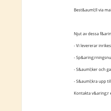
Best&auml;ll via ma
Njut av dessa f&ari
- Vi levererar inrik
- Sp&aring;rningsn
- S&auml;ker och gar
- S&auml;kra upp til
Kontakta v&aring;r 