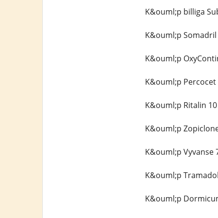
K&ouml;p billiga Su
K&ouml;p Somadril 
K&ouml;p OxyContin
K&ouml;p Percocet 
K&ouml;p Ritalin 10
K&ouml;p Zopiclone
K&ouml;p Vyvanse 7
K&ouml;p Tramadol 
K&ouml;p Dormicum