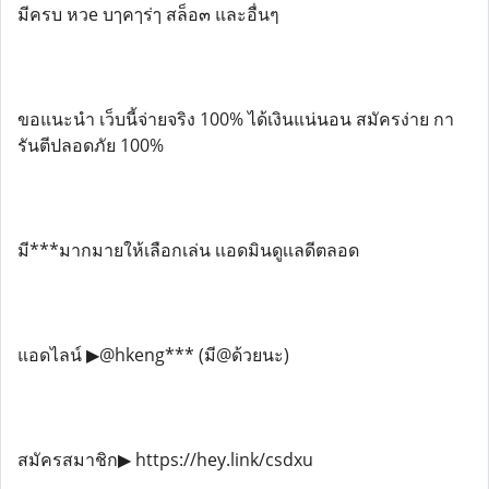
มีครบ หวe บๅคๅร่ๅ สล็อ๓ และอื่นๆ
ขอแนะนำ เว็บนี้จ่ายจริง 100% ได้เงินแน่นอน สมัครง่าย กา
รันตีปลอดภัย 100%
มี***มากมายให้เลือกเล่น เเอดมินดูเเลดีตลอด
แอดไลน์ ▶@hkeng*** (มี@ด้วยนะ)
สมัครสมาชิก▶ https://hey.link/csdxu