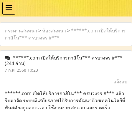
กระดานสนทนา
>
ห้องสนทนา
>
******.com เปิดให้บริการ
กาสิโน*** ครบวงจร #***
******.com เปิดให้บริการกาสิโน*** ครบวงจร #***
(244 อ่าน)
7 ก.พ. 2568 10:23
แจ้งลบ
******.com เปิดให้บริการกาสิโน*** ครบวงจร #*** เเล้ว
รีบมาจัด ระบบมีเสถียรภาพได้รับการพัฒนาด้วยเทคโนโลยีที่
ทันสมัยอยู่ตลอดเวลา ใช้งานง่าย สะดวก และรวดเร็ว