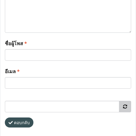
ชื่อผู้โพส
*
อีเมล
*
ตอบกลับ