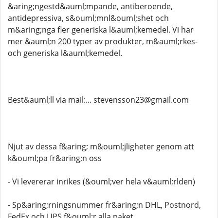
&aring;ngestd&auml;mpande, antiberoende,
antidepressiva, s&ouml;mnl&ouml;shet och
m&aring;nga fler generiska l&auml;kemedel. Vi har
mer &auml;n 200 typer av produkter, m&auml;rkes-
och generiska l&auml;kemedel.
Best&auml;ll via mail:... stevensson23@gmail.com
Njut av dessa f&aring; m&ouml;jligheter genom att
k&ouml;pa fr&aring;n oss
- Vi levererar inrikes (&ouml;ver hela v&auml;rlden)
- Sp&aring;rningsnummer fr&aring;n DHL, Postnord,
FedEx och UPS f&ouml;r alla paket