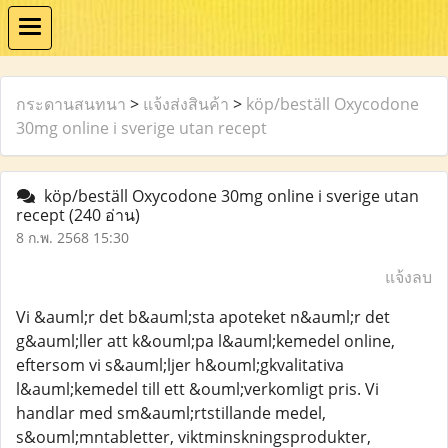
กระดานสนทนา
>
แจ้งส่งสินค้า
>
köp/beställ Oxycodone
30mg online i sverige utan recept
köp/beställ Oxycodone 30mg online i sverige utan
recept
(240 อ่าน)
8 ก.พ. 2568 15:30
แจ้งลบ
Vi &auml;r det b&auml;sta apoteket n&auml;r det
g&auml;ller att k&ouml;pa l&auml;kemedel online,
eftersom vi s&auml;ljer h&ouml;gkvalitativa
l&auml;kemedel till ett &ouml;verkomligt pris. Vi
handlar med sm&auml;rtstillande medel,
s&ouml;mntabletter, viktminskningsprodukter,