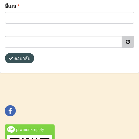
อีเมล
*
ตอบกลับ
ptwmonksupply