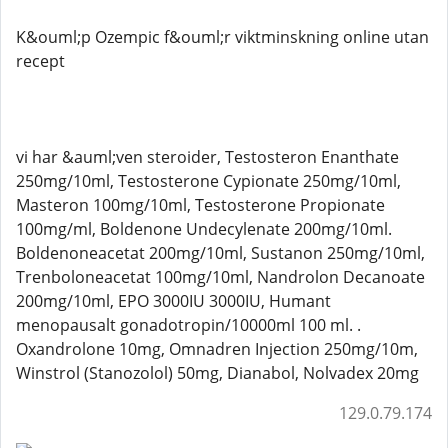
K&ouml;p Ozempic f&ouml;r viktminskning online utan
recept
vi har &auml;ven steroider, Testosteron Enanthate
250mg/10ml, Testosterone Cypionate 250mg/10ml,
Masteron 100mg/10ml, Testosterone Propionate
100mg/ml, Boldenone Undecylenate 200mg/10ml.
Boldenoneacetat 200mg/10ml, Sustanon 250mg/10ml,
Trenboloneacetat 100mg/10ml, Nandrolon Decanoate
200mg/10ml, EPO 3000IU 3000IU, Humant
menopausalt gonadotropin/10000ml 100 ml. .
Oxandrolone 10mg, Omnadren Injection 250mg/10m,
Winstrol (Stanozolol) 50mg, Dianabol, Nolvadex 20mg
129.0.79.174