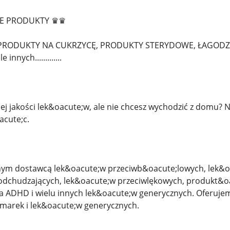
E PRODUKTY ♛♛
 PRODUKTY NA CUKRZYCĘ, PRODUKTY STERYDOWE, ŁAGODZEN
nnych.............
ej jakości lek&oacute;w, ale nie chcesz wychodzić z domu? N
acute;c.
ym dostawcą lek&oacute;w przeciwb&oacute;lowych, lek&o
dchudzających, lek&oacute;w przeciwlękowych, produkt&o
 na ADHD i wielu innych lek&oacute;w generycznych. Oferuj
marek i lek&oacute;w generycznych.