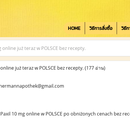
HOME
วิธีการสั่งซื้อ
วิธี
 online już teraz w POLSCE bez recepty.
online już teraz w POLSCE bez recepty.
(177 อ่าน)
rhermannapothek@gmail.com
axil 10 mg online w POLSCE po obniżonych cenach bez recep