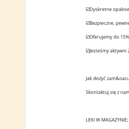
☑️Dyskretne opakow
☑️Bezpieczne, pewn
☑️Oferujemy do 15% 
☑️Jesteśmy aktywni 
Jak złożyć zam&oacu
Skontaktuj się z n
LEKI W MAGAZYNIE;