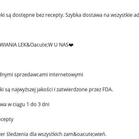
eki są dostępne bez recepty. Szybka dostawa na wszystkie ad
WIANIA LEK&Oacute;W U NAS❤️
odnymi sprzedawcami internetowymi
ki są najwyższej jakości i zatwierdzone przez FDA.
wa w ciągu 1 do 3 dni
ecepty
r śledzenia dla wszystkich zam&oacute;wień.