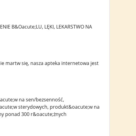
IE B&Oacute;LU, LĘKI, LEKARSTWO NA
ie martw się, nasza apteka internetowa jest
acute;w na sen/bezsenność,
acute;w sterydowych, produkt&oacute;w na
emy ponad 300 r&oacute;żnych