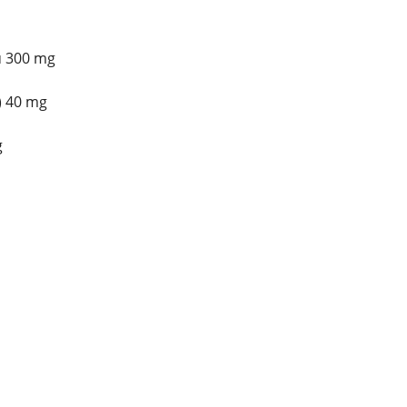
mu 300 mg
) 40 mg
g