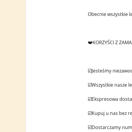
Obecnie wszystkie l
❤️KORZYŚCI Z ZAMA
☑️Jesteśmy niezaw
☑️Wszystkie nasze le
☑️Ekspresowa dosta
☑️Kupuj u nas bez r
☑️Dostarczamy nume