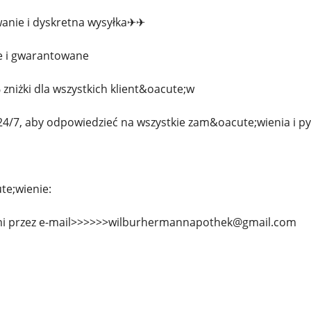
anie i dyskretna wysyłka✈✈
e i gwarantowane
zniżki dla wszystkich klient&oacute;w
24/7, aby odpowiedzieć na wszystkie zam&oacute;wienia i py
te;wienie:
ami przez e-mail>>>>>>wilburhermannapothek@gmail.com