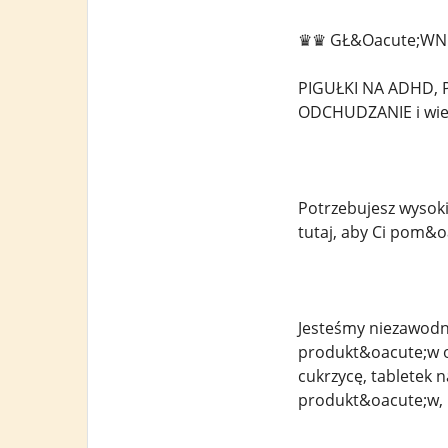
♛♛ GŁ&Oacute;WN
PIGUŁKI NA ADHD,
ODCHUDZANIE i wiele i
Potrzebujesz wysoki
tutaj, aby Ci pom&o
Jesteśmy niezawodn
produkt&oacute;w o
cukrzycę, tabletek
produkt&oacute;w, 