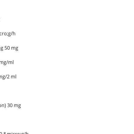
g
cro;g/h
mg 50 mg
 mg/ml
mg/2 ml
on) 30 mg