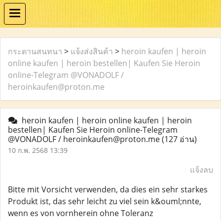
กระดานสนทนา
>
แจ้งส่งสินค้า
>
heroin kaufen | heroin
online kaufen | heroin bestellen| Kaufen Sie Heroin
online-Telegram @VONADOLF /
heroinkaufen@proton.me
heroin kaufen | heroin online kaufen | heroin
bestellen| Kaufen Sie Heroin online-Telegram
@VONADOLF / heroinkaufen@proton.me
(127 อ่าน)
10 ก.พ. 2568 13:39
แจ้งลบ
Bitte mit Vorsicht verwenden, da dies ein sehr starkes
Produkt ist, das sehr leicht zu viel sein k&ouml;nnte,
wenn es von vornherein ohne Toleranz