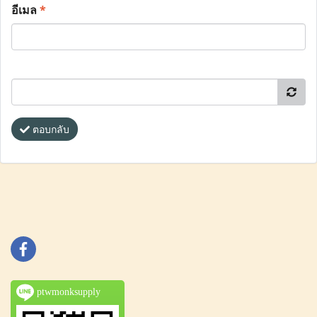
อีเมล
*
ตอบกลับ
ptwmonksupply