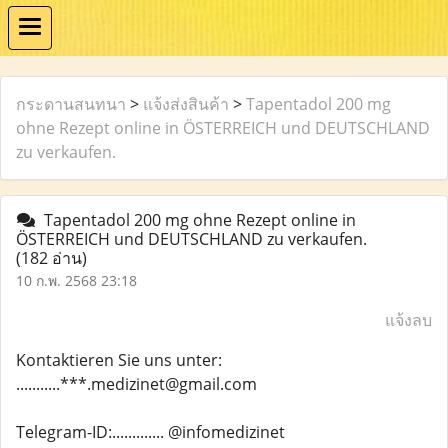
กระดานสนทนา
>
แจ้งส่งสินค้า
>
Tapentadol 200 mg
ohne Rezept online in ÖSTERREICH und DEUTSCHLAND
zu verkaufen.
Tapentadol 200 mg ohne Rezept online in
ÖSTERREICH und DEUTSCHLAND zu verkaufen.
(182 อ่าน)
10 ก.พ. 2568 23:18
แจ้งลบ
Kontaktieren Sie uns unter:
...........***.medizinet@gmail.com
Telegram-ID:............. @infomedizinet