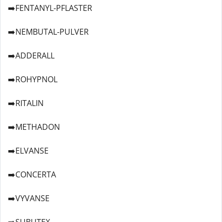
➡️FENTANYL-PFLASTER
➡️NEMBUTAL-PULVER
➡️ADDERALL
➡️ROHYPNOL
➡️RITALIN
➡️METHADON
➡️ELVANSE
➡️CONCERTA
➡️VYVANSE