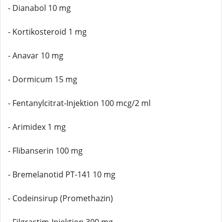
- Dianabol 10 mg
- Kortikosteroid 1 mg
- Anavar 10 mg
- Dormicum 15 mg
- Fentanylcitrat-Injektion 100 mcg/2 ml
- Arimidex 1 mg
- Flibanserin 100 mg
- Bremelanotid PT-141 10 mg
- Codeinsirup (Promethazin)