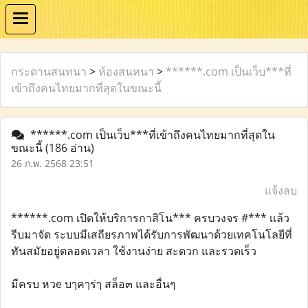
กระดานสนทนา
>
ห้องสนทนา
>
******.com เป็นเว็บ***ที่
เข้าถึงคนไทยมากที่สุดในขณะนี้
******.com เป็นเว็บ***ที่เข้าถึงคนไทยมากที่สุดใน
ขณะนี้
(186 อ่าน)
26 ก.พ. 2568 23:51
แจ้งลบ
******.com เปิดให้บริการกาสิโน*** ครบวงจร #*** เเล้ว
รีบมาจัด ระบบมีเสถียรภาพได้รับการพัฒนาด้วยเทคโนโลยีที่
ทันสมัยอยู่ตลอดเวลา ใช้งานง่าย สะดวก และรวดเร็ว
มีครบ หวe บๅคๅร่ๅ สล็อ๓ และอื่นๆ