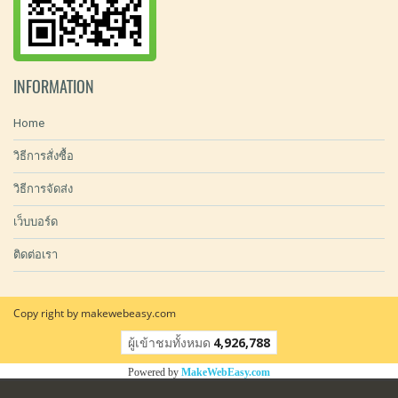
INFORMATION
Home
วิธีการสั่งซื้อ
วิธีการจัดส่ง
เว็บบอร์ด
ติดต่อเรา
Copy right by makewebeasy.com
ผู้เข้าชมทั้งหมด
4,926,788
Powered by
MakeWebEasy.com