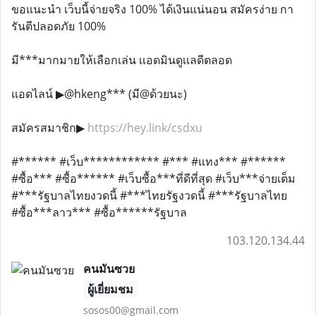
ขอแนะนำ เว็บนี้จ่ายจริง 100% ได้เงินแน่นอน สมัครง่าย กา
รันตีปลอดภัย 100%
มี***มากมายให้เลือกเล่น เเอดมินดูเเลดีตลอด
แอดไลน์ ▶@hkeng*** (มี@ด้วยนะ)
สมัครสมาชิก▶
https://hey.link/csdxu
#****** #เว็บ************ #*** #แทง*** #******
#ซื้อ*** #ซื้อ****** #เว็บซื้อ***ที่ดีที่สุด #เว็บ***จ่ายเต็ม
#***รัฐบาลไทยงวดนี้ #***ไทยรัฐงวดนี้ #***รัฐบาลไทย
#ซื้อ***ลาว*** #ซื้อ******รัฐบาล
103.120.134.44
คนมันซวย
ผู้เยี่ยมชม
sosos00@gmail.com