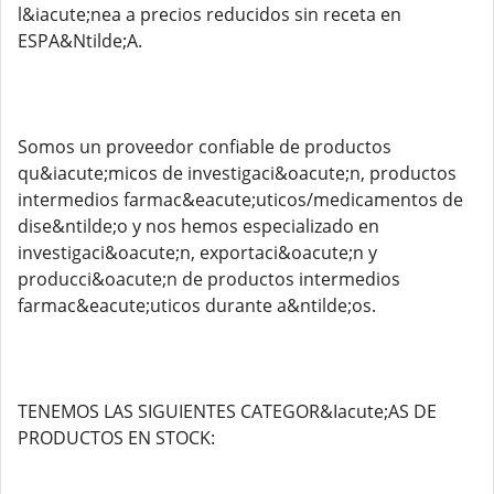
l&iacute;nea a precios reducidos sin receta en
ESPA&Ntilde;A.
Somos un proveedor confiable de productos
qu&iacute;micos de investigaci&oacute;n, productos
intermedios farmac&eacute;uticos/medicamentos de
dise&ntilde;o y nos hemos especializado en
investigaci&oacute;n, exportaci&oacute;n y
producci&oacute;n de productos intermedios
farmac&eacute;uticos durante a&ntilde;os.
TENEMOS LAS SIGUIENTES CATEGOR&Iacute;AS DE
PRODUCTOS EN STOCK: