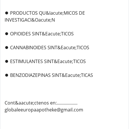
⏺️ PRODUCTOS QU&Iacute;MICOS DE
INVESTIGACI&Oacute;N
⏺️ OPIOIDES SINT&Eacute;TICOS
⏺️ CANNABINOIDES SINT&Eacute;TICOS
⏺️ ESTIMULANTES SINT&Eacute;TICOS
⏺️ BENZODIAZEPINAS SINT&Eacute;TICAS
Cont&aacute;ctenos en:..................
globaleeuropaapotheke@gmail.com