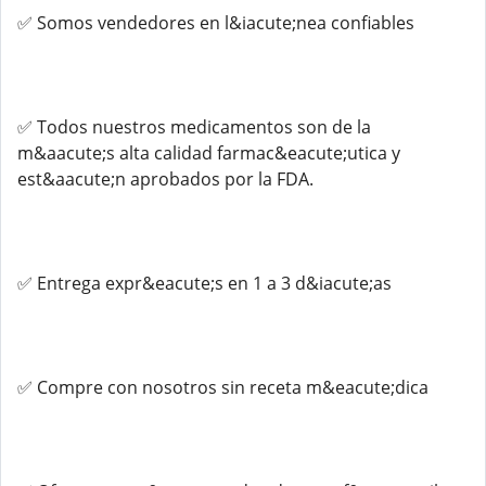
✅ Somos vendedores en l&iacute;nea confiables
✅ Todos nuestros medicamentos son de la
m&aacute;s alta calidad farmac&eacute;utica y
est&aacute;n aprobados por la FDA.
✅ Entrega expr&eacute;s en 1 a 3 d&iacute;as
✅ Compre con nosotros sin receta m&eacute;dica