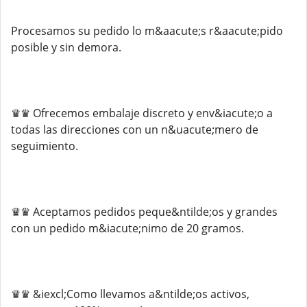
Procesamos su pedido lo m&aacute;s r&aacute;pido
posible y sin demora.
♛♛ Ofrecemos embalaje discreto y env&iacute;o a
todas las direcciones con un n&uacute;mero de
seguimiento.
♛♛ Aceptamos pedidos peque&ntilde;os y grandes
con un pedido m&iacute;nimo de 20 gramos.
♛♛ &iexcl;Como llevamos a&ntilde;os activos,