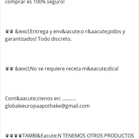
comprar es 100% seguro!
♛♛ &iexcl;Entrega y env&iacute;o r&aacute;pidos y
garantizados! Todo discreto.
♛♛ &iexcl;No se requiere receta m&eacute;dica!
Cont&aacute;ctenos en: ...........
globaleeuropaapotheke@gmail.com
♛♛♛♛TAMBI&Eacute;N TENEMOS OTROS PRODUCTOS