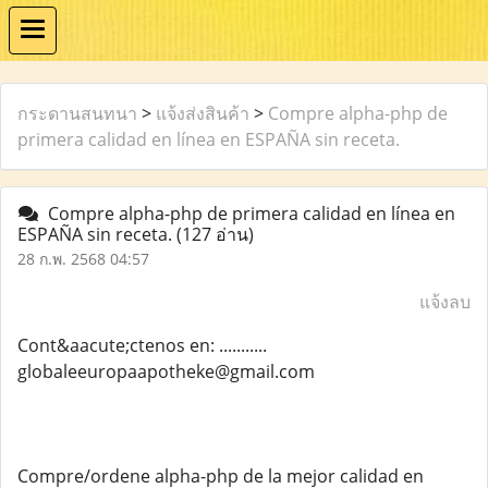
กระดานสนทนา
>
แจ้งส่งสินค้า
>
Compre alpha-php de
primera calidad en línea en ESPAÑA sin receta.
Compre alpha-php de primera calidad en línea en
ESPAÑA sin receta.
(127 อ่าน)
28 ก.พ. 2568 04:57
แจ้งลบ
Cont&aacute;ctenos en: ...........
globaleeuropaapotheke@gmail.com
Compre/ordene alpha-php de la mejor calidad en