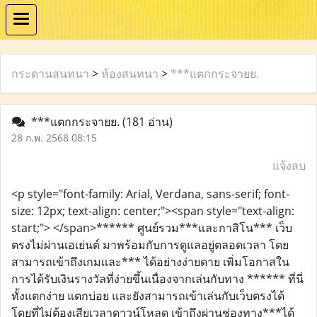
กระดานสนทนา
>
ห้องสนทนา
>
***แตกกระจายย.
***แตกกระจายย.
(181 อ่าน)
28 ก.พ. 2568 08:15
แจ้งลบ
<p style="font-family: Arial, Verdana, sans-serif; font-
size: 12px; text-align: center;"><span style="text-align:
start;"> </span>****** ศูนย์รวม***และกาสิโน*** เว็บ
ตรงไม่ผ่านเอเย่นต์ มาพร้อมกับการดูแลอยู่ตลอดเวลา โดย
สามารถเข้าถึงเกมเเละ*** ได้อย่างง่ายดาย เพิ่มโอกาสใน
การได้รับเงินรางวัลที่ง่ายขึ้นเนื่องจากเล่นกับทาง ****** ที่นี่
ทั้งแตกง่าย แตกบ่อย และยังสามารถเข้าเล่นกับเว็บตรงได้
โดยที่ไม่ต้องเสียเวลาดาวน์โหลด เข้าถึงผ่านช่องทาง***ได้