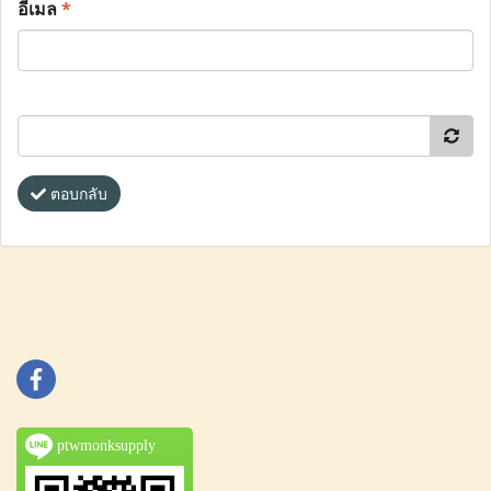
อีเมล
*
ตอบกลับ
ptwmonksupply