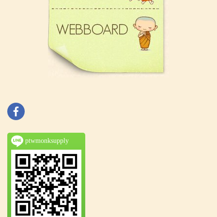
ptwmonksupply