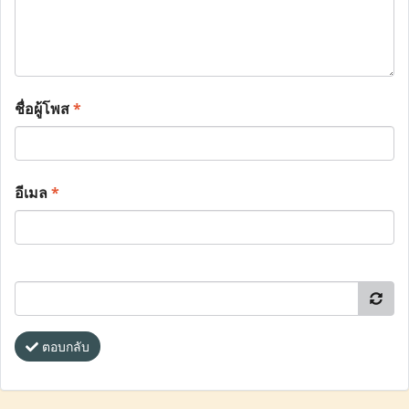
ชื่อผู้โพส
*
อีเมล
*
ตอบกลับ