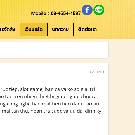
Mobile : 08-4654-4597
การจัดส่ง
เว็บบอร์ด
บทความ
ติดต่อเรา
แจ้งลบ
uc tiep, slot game, ban ca va xo so giai tri
 tac tren nhieu thiet bi giup nguoi choi ca
ung cong nghe bao mat tien tien dam bao an
 mai tan thu, hoan tra cuoc va uu dai dinh ky