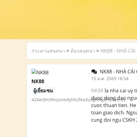
กระดานสนทนา
>
ห้องสนทนา
>
NK88 - NHÀ CÁ
NK88 - NHÀ CÁI
15 ม.ค. 2569 18:54
NK88
ผู้เยี่ยมชม
NK88
la nha cai uy 
duoc dong dao nguoi 
424xr0m3hnjunedylm2fea3uvgtv4g@txfree.us
cuoc thuan tien. He
toan giao dich. Ngo
cung doi ngu CSKH 2