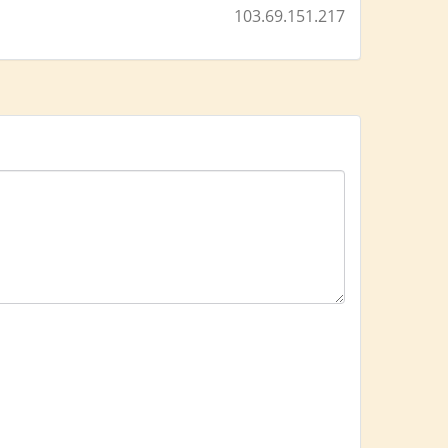
103.69.151.217