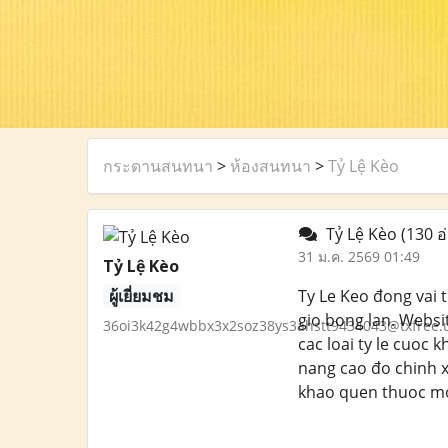
กระดานสนทนา
>
ห้องสนทนา
>
Tỷ Lệ Kèo
Tỷ Lệ Kèo
(130 อ
31 ม.ค. 2569 01:49
Tỷ Lệ Kèo
ผู้เยี่ยมชม
Ty Le Keo đong vai 
gio bong lan. Websi
36oi3k42g4wbbx3x2soz38ys3ahstt9434043@txfree.
cac loai ty le cuoc
nang cao đo chinh x
khao quen thuoc mo