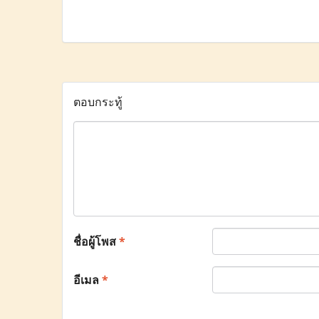
ตอบกระทู้
ชื่อผู้โพส
*
อีเมล
*