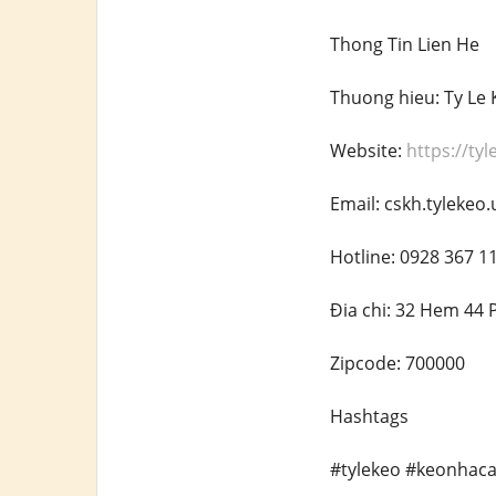
Thong Tin Lien He
Thuong hieu: Ty Le 
Website:
https://tyl
Email: cskh.tyleke
Hotline: 0928 367 1
Đia chi: 32 Hem 44
Zipcode: 700000
Hashtags
#tylekeo #keonhaca