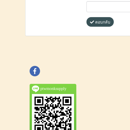
ตอบกลับ
ptwmonksupply