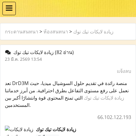
กระดานสนทนา
>
ห้องสนทนา
>
زيادة لايكات تيك توك
زيادة لايكات تيك توك
(82 อ่าน)
23 มี.ค. 2569 13:54
แจ้งลบ
تعد DrD3M منصة رائدة في تقديم حلول السوشيال ميديا، حيث
نعمل على رفع مستوى التفاعل بطرق احترافية. من أبرز خدماتنا
زيادة لايكات تيك توك
التي تمنح المحتوى قوة وانتشارًا أكبر بين
المستخدمين.
66.102.122.193
زيادة لايكات تيك توك