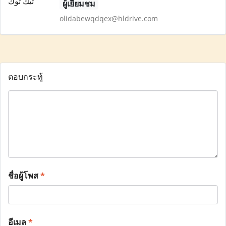
ผู้เยี่ยมชม
olidabewqdqex@hldrive.com
ตอบกระทู้
ชื่อผู้โพส
*
อีเมล
*