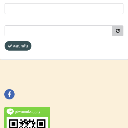
ตอบกลับ
ptwmonksupply