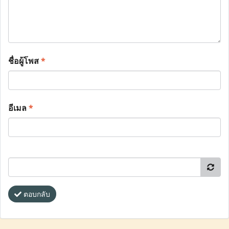
ชื่อผู้โพส
*
อีเมล
*
ตอบกลับ