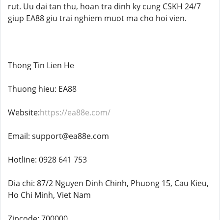
rut. Uu dai tan thu, hoan tra dinh ky cung CSKH 24/7
giup EA88 giu trai nghiem muot ma cho hoi vien.
Thong Tin Lien He
Thuong hieu: EA88
Website:
https://ea88e.com/
Email: support@ea88e.com
Hotline: 0928 641 753
Dia chi: 87/2 Nguyen Dinh Chinh, Phuong 15, Cau Kieu,
Ho Chi Minh, Viet Nam
Zipcode: 700000