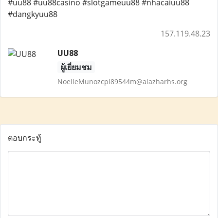
#uu88 #uu88casino #slotgameuu88 #nhacaiuu88
#dangkyuu88
157.119.48.23
UU88
ผู้เยี่ยมชม
NoelleMunozcpl89544m@alazharhs.org
ตอบกระทู้