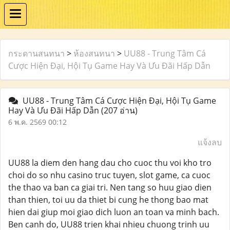
กระดานสนทนา
>
ห้องสนทนา
>
UU88 - Trung Tâm Cá
Cược Hiện Đại, Hội Tụ Game Hay Và Ưu Đãi Hấp Dẫn
UU88 - Trung Tâm Cá Cược Hiện Đại, Hội Tụ Game
Hay Và Ưu Đãi Hấp Dẫn
(207 อ่าน)
6 พ.ค. 2569 00:12
แจ้งลบ
UU88 la diem den hang dau cho cuoc thu voi kho tro
choi do so nhu casino truc tuyen, slot game, ca cuoc
the thao va ban ca giai tri. Nen tang so huu giao dien
than thien, toi uu da thiet bi cung he thong bao mat
hien dai giup moi giao dich luon an toan va minh bach.
Ben canh do, UU88 trien khai nhieu chuong trinh uu