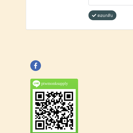
ตอบกลับ
ptwmonksupply