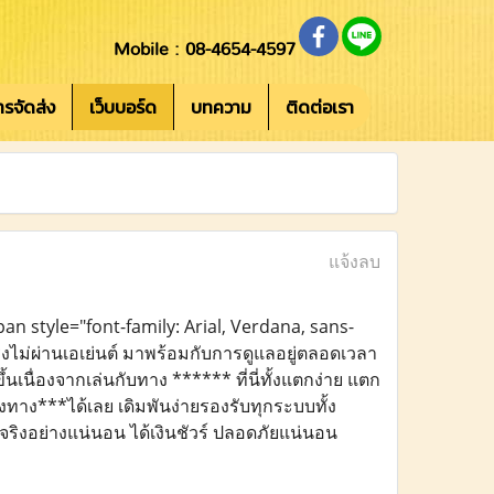
Mobile : 08-4654-4597
การจัดส่ง
เว็บบอร์ด
บทความ
ติดต่อเรา
แจ้งลบ
pan style="font-family: Arial, Verdana, sans-
รงไม่ผ่านเอเย่นต์ มาพร้อมกับการดูแลอยู่ตลอดเวลา
นเนื่องจากเล่นกับทาง ****** ที่นี่ทั้งแตกง่าย แตก
องทาง***ได้เลย เดิมพันง่ายรองรับทุกระบบทั้ง
ริงอย่างแน่นอน ได้เงินชัวร์ ปลอดภัยแน่นอน