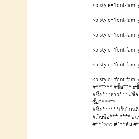
<p style="font-family
<p style="font-famil
<p style="font-famil
<p style="font-famil
<p style="font-family
<p style="font-famil
#****** #ซื้อ*** #ซื
#ซื้อ***ลาว*** #ซื้อ
ซื้อ******
#ซื้อ******เว็บไหนดี
#เว็บซื้อ*** #*** #แ
#***ลาว #***หุ้น #**