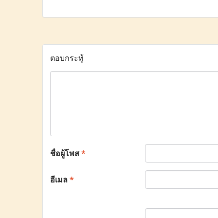
ตอบกระทู้
ชื่อผู้โพส
*
อีเมล
*