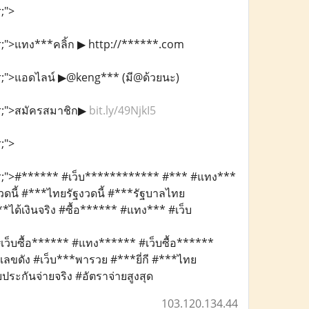
;">
ter;">แทง***คลิ้ก ▶ http://******.com
nter;">แอดไลน์ ▶@keng*** (มี@ด้วยนะ)
ter;">สมัครสมาชิก▶
bit.ly/49NjkI5
;">
center;">#****** #เว็บ************ #*** #แทง***
ยงวดนี้ #***ไทยรัฐงวดนี้ #***รัฐบาลไทย
**ได้เงินจริง #ซื้อ****** #แทง*** #เว็บ
 #เว็บซื้อ****** #แทง****** #เว็บซื้อ******
ดเลขดัง #เว็บ***พารวย #***ยี่กี #***ไทย
ประกันจ่ายจริง #อัตราจ่ายสูงสุด
103.120.134.44