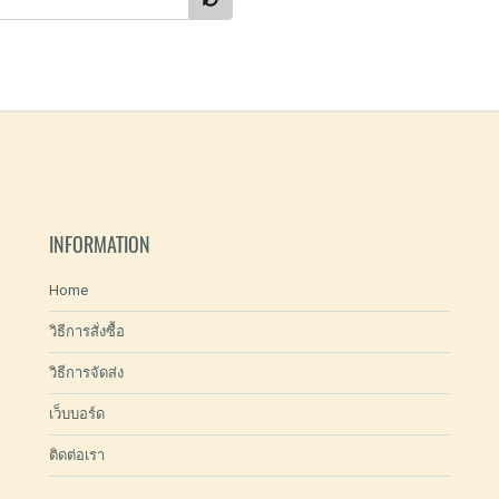
INFORMATION
Home
วิธีการสั่งซื้อ
วิธีการจัดส่ง
เว็บบอร์ด
ติดต่อเรา