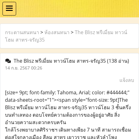
กระดานสนทนา
>
ห้องสนทนา
>
The Blisz พรีเมี่ยม ทาวน์
โฮม สาทร-จรัญ35
The Blisz พรีเมี่ยม ทาวน์โฮม สาทร-จรัญ35
(138 อ่าน)
14 ก.ย. 2567 00:26
แจ้งลบ
[size= 9pt; font-family: Tahoma, Arial; color: #444444;"
data-sheets-root="1"><span style="font-size: 9pt]The
Blisz พรีเมี่ยม ทาวน์โฮม สาทร-จรัญ35 ทาวน์โฮม 3 ชั้นครึ่ง
บนทำเลทอง ตอบโจทย์ความต้องการของผู้อยู่อาศัย สิ่ง
อำนวยความสะดวกครบครัน
ใกล้โรงพยาบาลศิริราชฯ เดินทางเพียง 7 นาที สามารถเชื่อม
ต่อสู่ใจกลางเมือง สีลม สาทร เยาวราช และหัวลําโพง