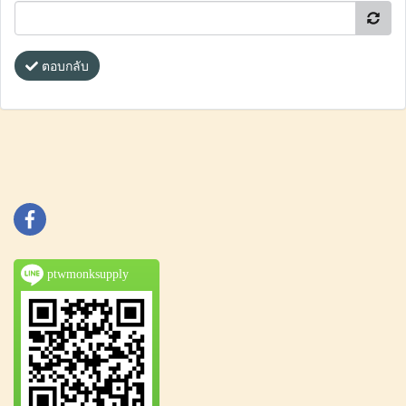
ตอบกลับ
ptwmonksupply