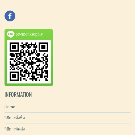
ptwmonksupply
INFORMATION
Home
วิธีการสั่งซื้อ
วิธีการจัดส่ง