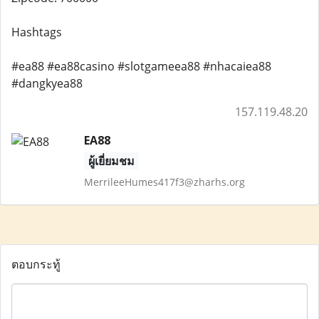
Hashtags
#ea88 #ea88casino #slotgameea88 #nhacaiea88
#dangkyea88
157.119.48.20
EA88
ผู้เยี่ยมชม
MerrileeHumes417f3@zharhs.org
ตอบกระทู้