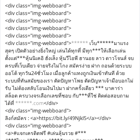
<div class="img-webboard">
<div class="img-webboard">
<div class="img-webboard">
<div class="img-webboard">
<div class="img-webboard">
<div class="img-webboard">
******
เว็บ******มาแรง
สุดๆ เปิดตัวอย่างยิ่งใหญ่ เล่นได้ทุกที่ มีทุก***ให้เลือกเล่น
ตั้งแต่***หุ้นนิเคอิ ฮั่งเส็ง หุ้นวีไอพี ฮานอย ลาว ดาวโจนส์ จบ
ครบที่เว็บเดียว จ่ายจริงไม่โกง สมัครง่าย ฝาก ถอนด้วยระบบ
ออโต้ ทุกวัน24ชั่วโมง เมื่อลูกค้าแทงถูกเงินเข้าทันที ด้วย
ระบบที่ทันสมัยของเรา ตัดปัญหาโพย ตัดปัญหาเจ้ามือบอกไม่
รับ ไม่ต้องสลับโอนเงินไปมา ฝากครั้งเดียว *** บาคาร่า
สล็อต ครบวงจรเลือกเลขที่ชอบ กับ***ที่ใช่ ติดต่อสอบถาม
ได้ที่
******.com
</div>
<div class="img-webboard">
ลิงก์สมัคร : <a>https://bit.ly/49NjkI5</a></div>
<div class="img-webboard">
<a>#แจกเครดิตฟรี #เล่นลุ้นรวย #***