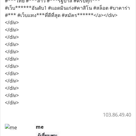
#***ไทย #***ลาว #***รัฐบาล #ครบทุก***
#เว็บ******อันดับ1 #แอดมินเก่ง#คาสิโน #สล็อต #บาคาร่า
#*** #เว็บแทง***ที่ดีที่สุด #สมัคร******</a></div>
</div>
</div>
</div>
</div>
</div>
</div>
</div>
</div>
</div>
</div>
</div>
</div>
103.86.49.40
me
ผู้เยี่ยมชม