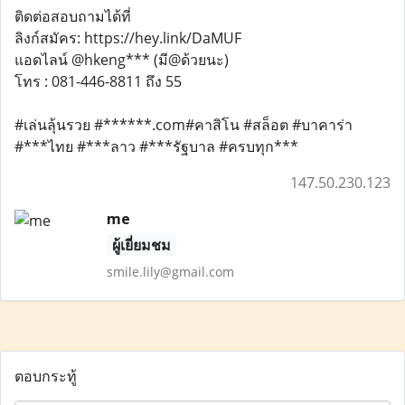
ติดต่อสอบถามได้ที่
ลิงก์สมัคร: https://hey.link/DaMUF
แอดไลน์ @hkeng*** (มี@ด้วยนะ)
โทร : 081-446-8811 ถึง 55
#เล่นลุ้นรวย #******.com#คาสิโน #สล็อต #บาคาร่า
#***ไทย #***ลาว #***รัฐบาล #ครบทุก***
147.50.230.123
me
ผู้เยี่ยมชม
smile.lily@gmail.com
ตอบกระทู้