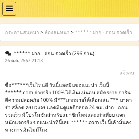
กระดานสนทนา
>
ห้องสนทนา
>
****** ฝาก - ถอน รวดเร็ว
****** ฝาก - ถอน รวดเร็ว
(296 อ่าน)
26 ต.ค. 2567 21:18
แจ้งลบ
ซื้อ******เว็บไหนดี วันนี้แอดมินขอแนะนำ เว็บนี้
******.com จ่ายจริง 100% ได้เงินแน่นอน สมัครง่าย การัน
ตีความปลอดภัย 100% มี***มากมายให้เลือกเล่น *** บาคา
ร่า สล็อต ครบวงจร เเอดมินดูเเลดีตลอด 24 ชม. ฝาก - ถอน
รวดเร็ว มีโปรโมชั่นสำหรับสมาชิกใหม่และเก่าเพียบ แจก
หนักแจกจริง ขอแนะนำที่นี้เลย ******.com เว็บนี้เค้ามั่นคง
ทางการเงินไม่มีโกง