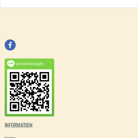
ptwmonksupply
INFORMATION
Home