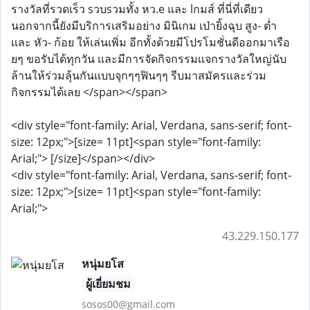
รางวัลที่รวดเร็ว sวบsวมทั้ง หว.e และ lกมส์ ที่นี่ที่เดียว
นอกจากนี้ยังมีบริการเสริมอย่าง มินิเกม เป่ายิ้งฉุบ สูง- ต่ำ
เเละ หัว- ก้อย ให้เล่นเพิ่ม อีกทั้งด้วยมีโปรโมชั่นดีออกมาเรือ
ยๆ ขอรับได้ทุกวัน เเละมีการจัดกิจกรรมเเจกรางวัลใหญ่นับ
ล้านให้ร่วมลุ้นกันเเบบจุกๆๆฟินๆๆ รีบมาสมัครเเละร่วม
กิจกรรมได้เลย </span></span>
<div style="font-family: Arial, Verdana, sans-serif; font-
size: 12px;">[size= 11pt]<span style="font-family:
Arial;"> [/size]</span></div>
<div style="font-family: Arial, Verdana, sans-serif; font-
size: 12px;">[size= 11pt]<span style="font-family:
Arial;">
43.229.150.177
หนุ่มยโส
ผู้เยี่ยมชม
sosos00@gmail.com