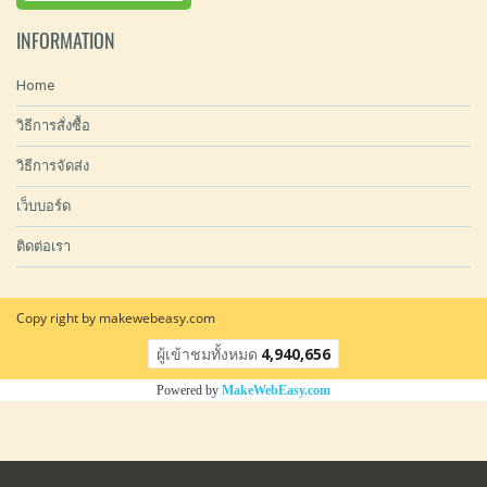
INFORMATION
Home
วิธีการสั่งซื้อ
วิธีการจัดส่ง
เว็บบอร์ด
ติดต่อเรา
Copy right by makewebeasy.com
ผู้เข้าชมวันนี้
7,445
Powered by
MakeWebEasy.com