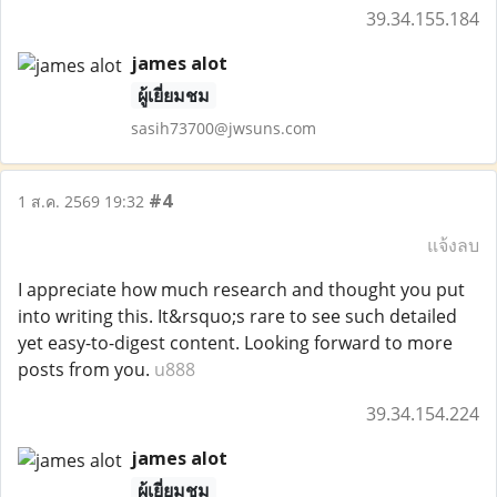
39.34.155.184
james alot
ผู้เยี่ยมชม
sasih73700@jwsuns.com
#4
1 ส.ค. 2569 19:32
แจ้งลบ
I appreciate how much research and thought you put
into writing this. It&rsquo;s rare to see such detailed
yet easy-to-digest content. Looking forward to more
posts from you.
u888
39.34.154.224
james alot
ผู้เยี่ยมชม