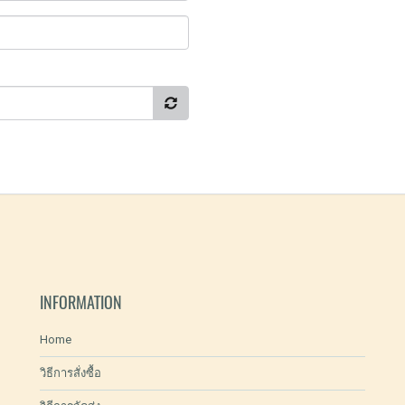
INFORMATION
Home
วิธีการสั่งซื้อ