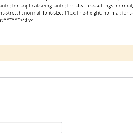
auto; font-optical-sizing: auto; font-feature-settings: normal;
nt-stretch: normal; font-size: 11px; line-height: normal; fon
มัคร******</div>