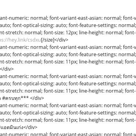
iant-numeric: normal; font-variant-east-asian: normal; font-v
auto; font-optical-sizing: auto; font-feature-settings: normal;
t-stretch: normal; font-size: 12px; line-height: normal; font-
s://hey.link/csdxu
[/size]</div>
iant-numeric: normal; font-variant-east-asian: normal; font-v
auto; font-optical-sizing: auto; font-feature-settings: normal;
nt-stretch: normal; font-size: 11px; line-height: normal; fo
*</div>
iant-numeric: normal; font-variant-east-asian: normal; font-v
auto; font-optical-sizing: auto; font-feature-settings: normal;
nt-stretch: normal; font-size: 11px; line-height: normal; fo
 #ครบทุก*** </div>
iant-numeric: normal; font-variant-east-asian: normal; font-v
auto; font-optical-sizing: auto; font-feature-settings: normal;
nt-stretch: normal; font-size: 11px; line-height: normal; fon
#แอดมินเก่ง</div>
iant-numeric: normal; font-variant-east-asian: normal; font-v