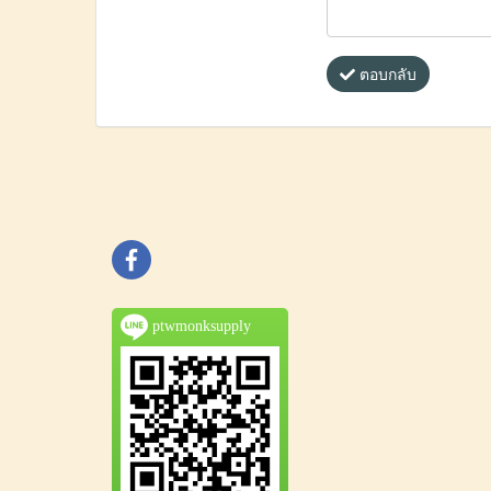
ตอบกลับ
ptwmonksupply