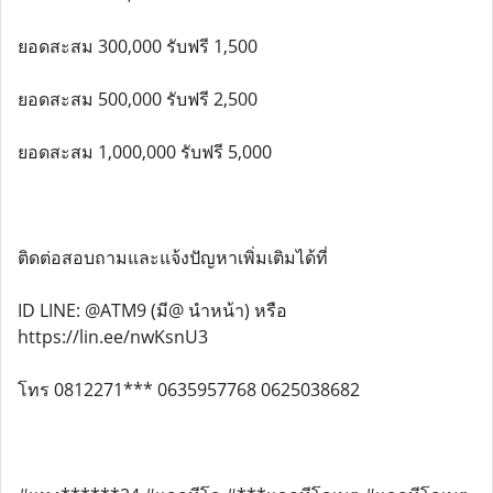
ยอดสะสม 300,000 รับฟรี 1,500
ยอดสะสม 500,000 รับฟรี 2,500
ยอดสะสม 1,000,000 รับฟรี 5,000
ติดต่อสอบถามและแจ้งปัญหาเพิ่มเติมได้ที่
ID LINE: @ATM9 (มี@ นำหน้า) หรือ
https://lin.ee/nwKsnU3
โทร 0812271*** 0635957768 0625038682