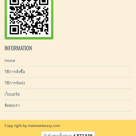
INFORMATION
Home
วิธีการสั่งซื้อ
วิธีการจัดส่ง
เว็บบอร์ด
ติดต่อเรา
Copy right by makewebeasy.com
ผู้เข้าชมทั้งหมด
4,872,536