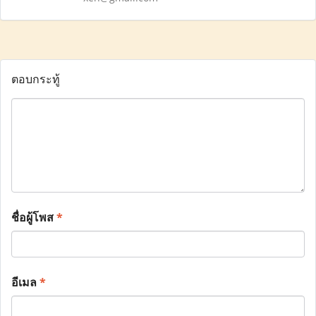
ตอบกระทู้
ชื่อผู้โพส
*
อีเมล
*