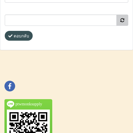
ตอบกลับ
ptwmonksupply