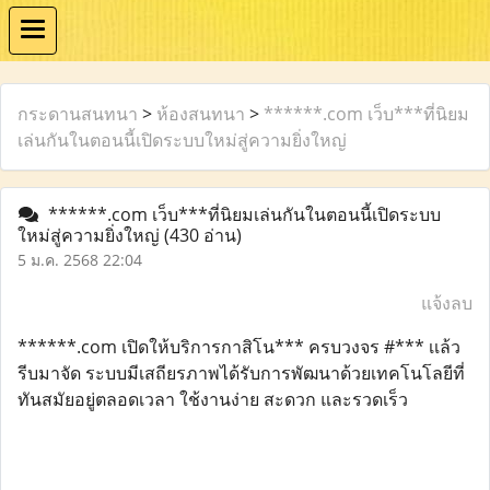
กระดานสนทนา
>
ห้องสนทนา
>
******.com เว็บ***ที่นิยม
เล่นกันในตอนนี้เปิดระบบใหม่สู่ความยิ่งใหญ่
******.com เว็บ***ที่นิยมเล่นกันในตอนนี้เปิดระบบ
ใหม่สู่ความยิ่งใหญ่
(430 อ่าน)
5 ม.ค. 2568 22:04
แจ้งลบ
******.com เปิดให้บริการกาสิโน*** ครบวงจร #*** เเล้ว
รีบมาจัด ระบบมีเสถียรภาพได้รับการพัฒนาด้วยเทคโนโลยีที่
ทันสมัยอยู่ตลอดเวลา ใช้งานง่าย สะดวก และรวดเร็ว