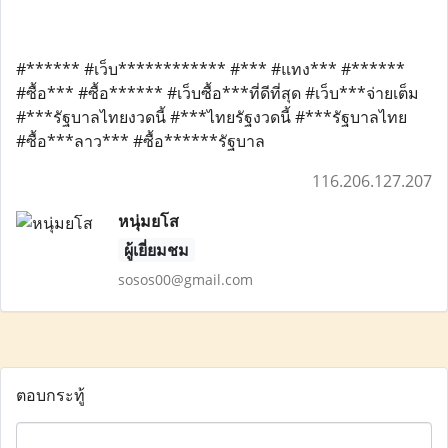
#****** #เว็บ************ #*** #แทง*** #******
#ซื้อ*** #ซื้อ****** #เว็บซื้อ***ที่ดีที่สุด #เว็บ***จ่ายเต็ม
#***รัฐบาลไทยงวดนี้ #***ไทยรัฐงวดนี้ #***รัฐบาลไทย
#ซื้อ***ลาว*** #ซื้อ******รัฐบาล
116.206.127.207
หนุ่มยโส
ผู้เยี่ยมชม
sosos00@gmail.com
ตอบกระทู้