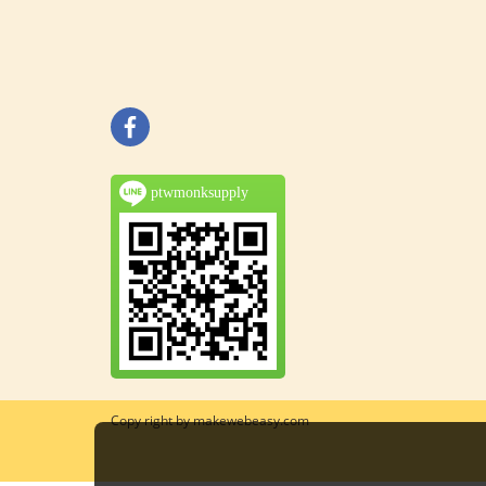
ptwmonksupply
Copy right by makewebeasy.com