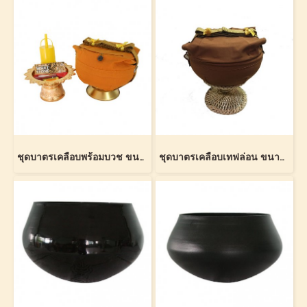
ชุดบาตรเคลือบพร้อมบวช ขนาด 7 นิ้ว (Coated Monk Bowl Ordination Set 7 Inches)
ชุดบาตรเคลือบเทฟล่อน ขนาด 8 นิ้ว (Teflon Coated Monk Bowl Set 8 inches)