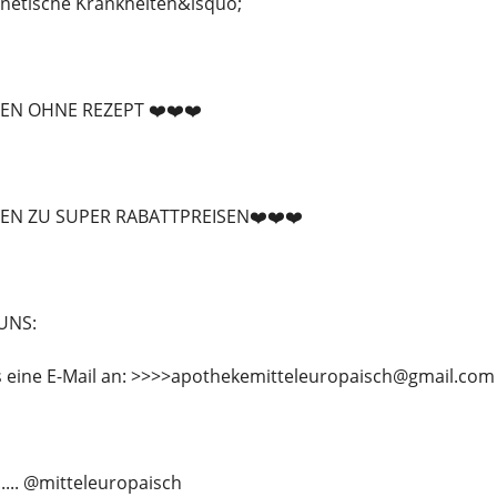
enetische Krankheiten&lsquo;
EN OHNE REZEPT ❤️❤️❤️
EN ZU SUPER RABATTPREISEN❤️❤️❤️
UNS:
s eine E-Mail an: >>>>apothekemitteleuropaisch@gmail.com
...... @mitteleuropaisch