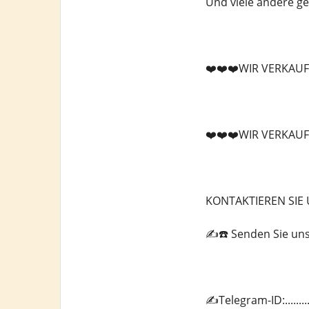
Und viele andere g
❤️❤️❤️WIR VERKAUF
❤️❤️❤️WIR VERKAUF
KONTAKTIEREN SIE 
✍️☎️ Senden Sie un
✍️Telegram-ID:.......