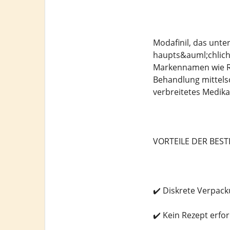
Modafinil, das unt
haupts&auml;chlich
Markennamen wie Rox
Behandlung mittelsc
verbreitetes Medik
VORTEILE DER BES
✔️ Diskrete Verpac
✔️ Kein Rezept erfor