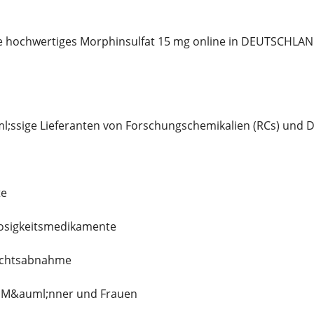
ie hochwertiges Morphinsulfat 15 mg online in DEUTSCH
l;ssige Lieferanten von Forschungschemikalien (RCs) und De
te
flosigkeitsmedikamente
wichtsabnahme
;r M&auml;nner und Frauen