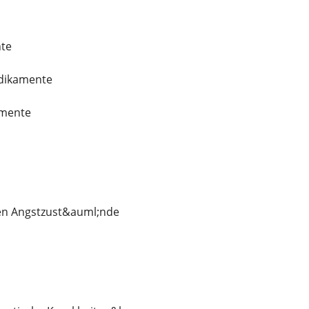
te
edikamente
amente
en Angstzust&auml;nde