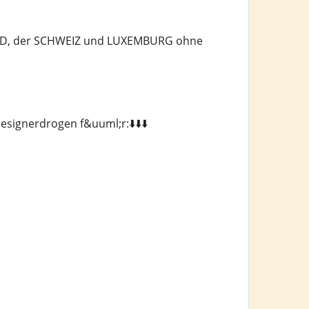
LAND, der SCHWEIZ und LUXEMBURG ohne
signerdrogen f&uuml;r:⬇️⬇️⬇️