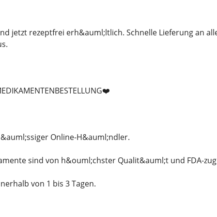
nd jetzt rezeptfrei erh&auml;ltlich. Schnelle Lieferung an a
s.
 MEDIKAMENTENBESTELLUNG❤️
rl&auml;ssiger Online-H&auml;ndler.
kamente sind von h&ouml;chster Qualit&auml;t und FDA-zug
nerhalb von 1 bis 3 Tagen.