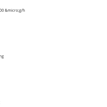
100 &micro;g/h
mg
g