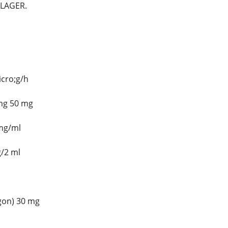
LAGER.
icro;g/h
 mg 50 mg
 mg/ml
g/2 ml
agon) 30 mg