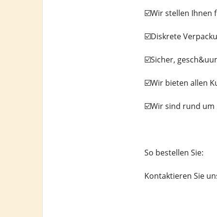
☑️Wir stellen Ihne
☑️Diskrete Verpacku
☑️Sicher, gesch&uum
☑️Wir bieten allen K
☑️Wir sind rund um 
So bestellen Sie:
Kontaktieren Sie u