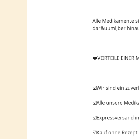
Alle Medikamente si
dar&uuml;ber hinau
❤️VORTEILE EINER
☑️Wir sind ein zuve
☑️Alle unsere Medi
☑️Expressversand in
☑️Kauf ohne Rezept.