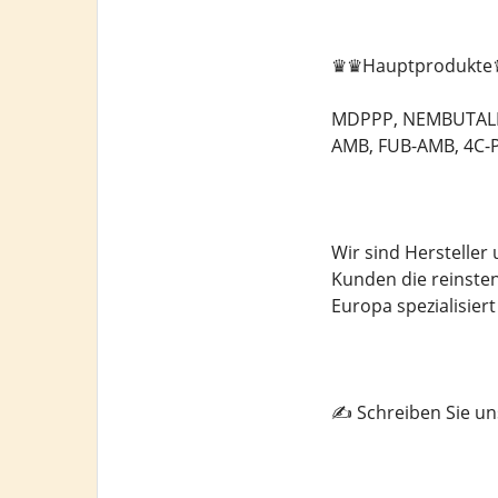
♛♛Hauptprodukt
MDPPP, NEMBUTALPU
AMB, FUB-AMB, 4C-
Wir sind Herstelle
Kunden die reinste
Europa spezialisier
✍️ Schreiben Sie u