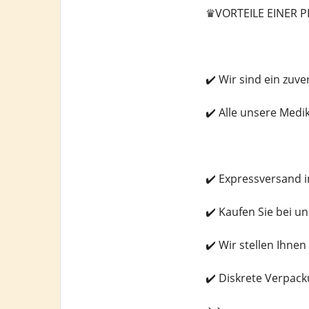
♛VORTEILE EINER
✔️ Wir sind ein zuv
✔️ Alle unsere Med
✔️ Expressversand i
✔️ Kaufen Sie bei u
✔️ Wir stellen Ihn
✔️ Diskrete Verpack