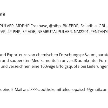
e♛♛
LVER, MDPHP Freebase, @pihp, BK-EBDP, 5cl adb a, GBL, 
PVP, 4F-PHP, 5F-ADB, NEMBUTALPULVER, NM2201, FENTANYL 
r und Exporteure von chemischen Forschungspr&auml;parate
n und saubersten Medikamente in unverd&uuml;nnter Form 
t und verzeichnen eine 100%ige Erfolgsquote bei Lieferung
ns eine E-Mail an: >>>>apothekemitteleuropaisch@gmail.co