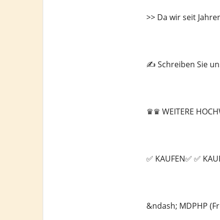
>> Da wir seit Jahren
✍️ Schreiben Sie u
♛♛ WEITERE HOCH
✅ KAUFEN✅ ✅ KAU
&ndash; MDPHP (Fr