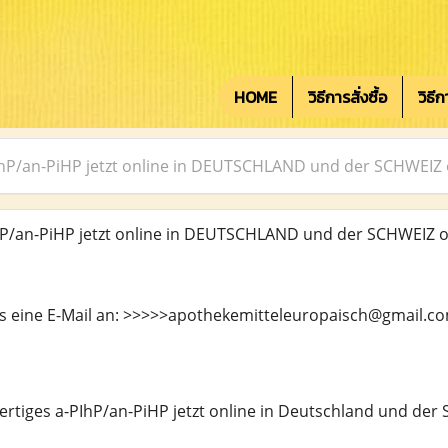
HOME
วิธีการสั่งซื้อ
วิธี
IhP/an-PiHP jetzt online in DEUTSCHLAND und der SCHWEIZ 
P/an-PiHP jetzt online in DEUTSCHLAND und der SCHWEIZ o
ns eine E-Mail an: >>>>>apothekemitteleuropaisch@gmail.c
ertiges a-PIhP/an-PiHP jetzt online in Deutschland und der 