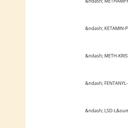
&ndash; METHAMPH
&ndash; KETAMIN-P
&ndash; METH-KRIST
&ndash; FENTANYL-
&ndash; LSD-L&ouml