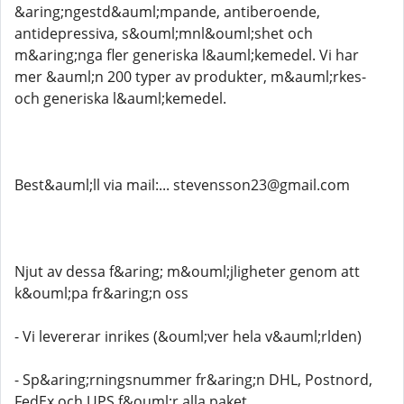
&aring;ngestd&auml;mpande, antiberoende,
antidepressiva, s&ouml;mnl&ouml;shet och
m&aring;nga fler generiska l&auml;kemedel. Vi har
mer &auml;n 200 typer av produkter, m&auml;rkes-
och generiska l&auml;kemedel.
Best&auml;ll via mail:... stevensson23@gmail.com
Njut av dessa f&aring; m&ouml;jligheter genom att
k&ouml;pa fr&aring;n oss
- Vi levererar inrikes (&ouml;ver hela v&auml;rlden)
- Sp&aring;rningsnummer fr&aring;n DHL, Postnord,
FedEx och UPS f&ouml;r alla paket