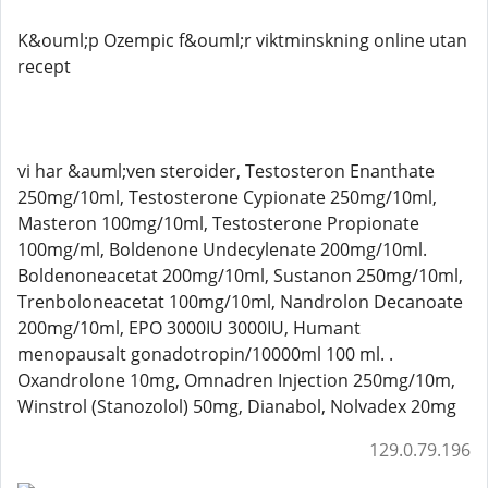
K&ouml;p Ozempic f&ouml;r viktminskning online utan
recept
vi har &auml;ven steroider, Testosteron Enanthate
250mg/10ml, Testosterone Cypionate 250mg/10ml,
Masteron 100mg/10ml, Testosterone Propionate
100mg/ml, Boldenone Undecylenate 200mg/10ml.
Boldenoneacetat 200mg/10ml, Sustanon 250mg/10ml,
Trenboloneacetat 100mg/10ml, Nandrolon Decanoate
200mg/10ml, EPO 3000IU 3000IU, Humant
menopausalt gonadotropin/10000ml 100 ml. .
Oxandrolone 10mg, Omnadren Injection 250mg/10m,
Winstrol (Stanozolol) 50mg, Dianabol, Nolvadex 20mg
129.0.79.196