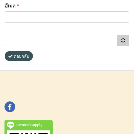
อีเมล
*
ตอบกลับ
ptwmonksupply