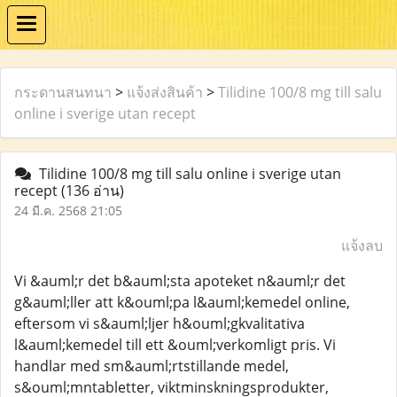
กระดานสนทนา
>
แจ้งส่งสินค้า
>
Tilidine 100/8 mg till salu
online i sverige utan recept
Tilidine 100/8 mg till salu online i sverige utan
recept
(136 อ่าน)
24 มี.ค. 2568 21:05
แจ้งลบ
Vi &auml;r det b&auml;sta apoteket n&auml;r det
g&auml;ller att k&ouml;pa l&auml;kemedel online,
eftersom vi s&auml;ljer h&ouml;gkvalitativa
l&auml;kemedel till ett &ouml;verkomligt pris. Vi
handlar med sm&auml;rtstillande medel,
s&ouml;mntabletter, viktminskningsprodukter,