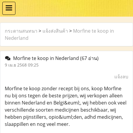
กระดานสนทนา
>
แจ้งส่งสินค้า
>
Morfine te koop in
Nederland
Morfine te koop in Nederland
(67 อ่าน)
9 เม.ย 2568 09:25
แจ้งลบ
Morfine te koop zonder recept bij ons, koop Morfine
nu bij ons tegen de beste prijzen, wij verkopen alleen
binnen Nederland en Belgi&euml;, wij hebben ook veel
verschillende soorten medicijnen beschikbaar, wij
hebben pijnstillers, opio&iuml;den, adhd medicijnen,
slaappillen en nog veel meer.