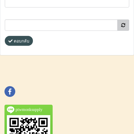
ตอบกลับ
ptwmonksupply