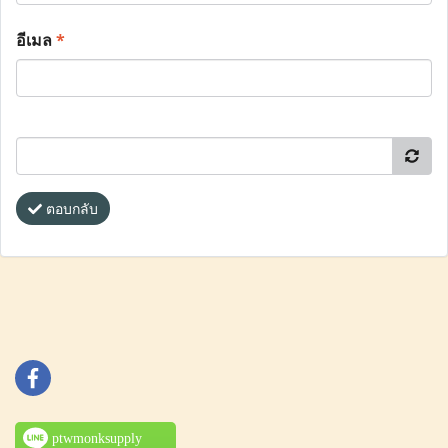
อีเมล
*
ตอบกลับ
ptwmonksupply