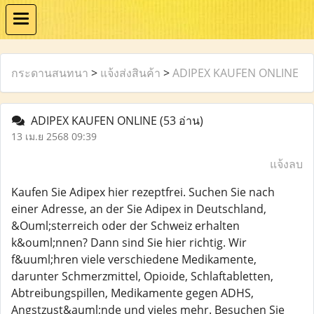
กระดานสนทนา
>
แจ้งส่งสินค้า
>
ADIPEX KAUFEN ONLINE
ADIPEX KAUFEN ONLINE
(53 อ่าน)
13 เม.ย 2568 09:39
แจ้งลบ
Kaufen Sie Adipex hier rezeptfrei. Suchen Sie nach
einer Adresse, an der Sie Adipex in Deutschland,
&Ouml;sterreich oder der Schweiz erhalten
k&ouml;nnen? Dann sind Sie hier richtig. Wir
f&uuml;hren viele verschiedene Medikamente,
darunter Schmerzmittel, Opioide, Schlaftabletten,
Abtreibungspillen, Medikamente gegen ADHS,
Angstzust&auml;nde und vieles mehr. Besuchen Sie