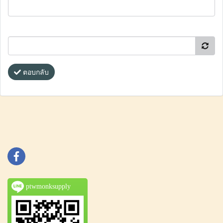
ตอบกลับ
ptwmonksupply