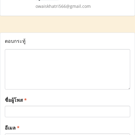
owaiskhatri566@gmail.com
ตอบกระทู้
ชื่อผู้โพส
*
อีเมล
*