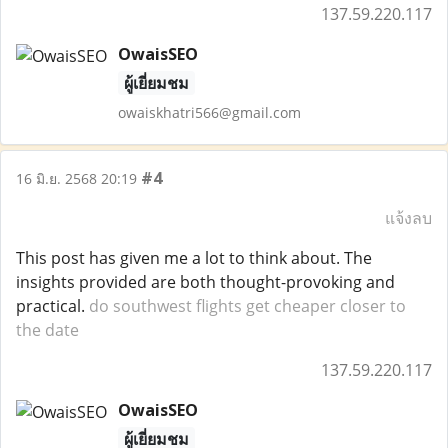
137.59.220.117
OwaisSEO
ผู้เยี่ยมชม
owaiskhatri566@gmail.com
#4
16 มิ.ย. 2568 20:19
แจ้งลบ
This post has given me a lot to think about. The
insights provided are both thought-provoking and
practical.
do southwest flights get cheaper closer to
the date
137.59.220.117
OwaisSEO
ผู้เยี่ยมชม