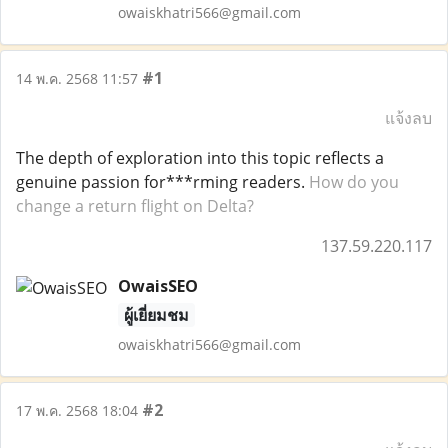
owaiskhatri566@gmail.com
#1
14 พ.ค. 2568 11:57
แจ้งลบ
The depth of exploration into this topic reflects a
genuine passion for***rming readers.
How do you
change a return flight on Delta?
137.59.220.117
OwaisSEO
ผู้เยี่ยมชม
owaiskhatri566@gmail.com
#2
17 พ.ค. 2568 18:04