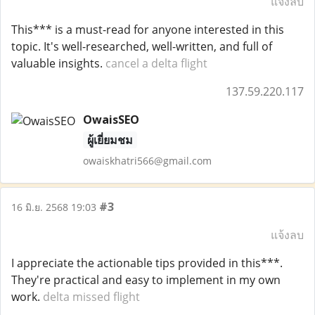
แจ้งลบ
This*** is a must-read for anyone interested in this
topic. It's well-researched, well-written, and full of
valuable insights.
cancel a delta flight
137.59.220.117
OwaisSEO
ผู้เยี่ยมชม
owaiskhatri566@gmail.com
#3
16 มิ.ย. 2568 19:03
แจ้งลบ
I appreciate the actionable tips provided in this***.
They're practical and easy to implement in my own
work.
delta missed flight