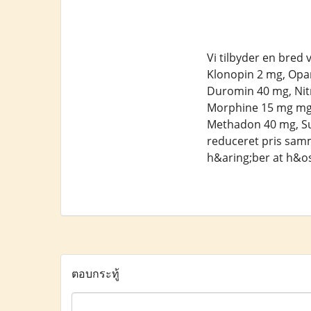
Vi tilbyder en bred
Klonopin 2 mg, Opan
Duromin 40 mg, Nit
Morphine 15 mg mg, 
Methadon 40 mg, Su
reduceret pris samm
h&aring;ber at h&osl
ตอบกระทู้