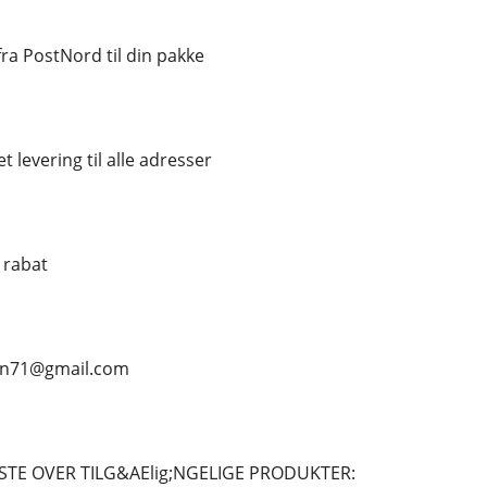
a PostNord til din pakke
t levering til alle adresser
% rabat
ean71@gmail.com
STE OVER TILG&AElig;NGELIGE PRODUKTER: