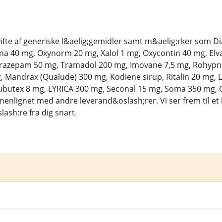
 vifte af generiske l&aelig;gemidler samt m&aelig;rker som
a 40 mg, Oxynorm 20 mg, Xalol 1 mg, Oxycontin 40 mg, Elva
razepam 50 mg, Tramadol 200 mg, Imovane 7,5 mg, Rohypnol 
Mandrax (Qualude) 300 mg, Kodiene sirup, Ritalin 20 mg, L
butex 8 mg, LYRICA 300 mg, Seconal 15 mg, Soma 350 mg, C
enlignet med andre leverand&oslash;rer. Vi ser frem til et 
ash;re fra dig snart.