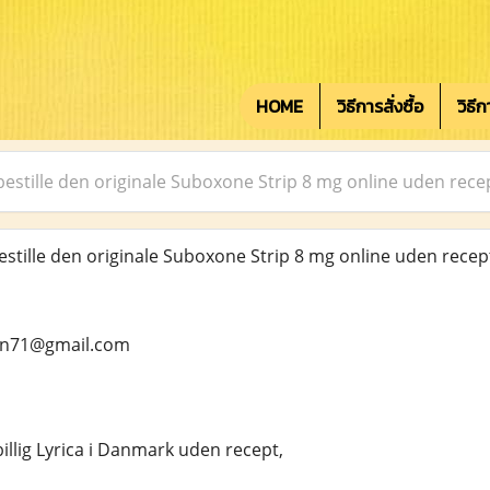
HOME
วิธีการสั่งซื้อ
วิธี
estille den originale Suboxone Strip 8 mg online uden rec
tille den originale Suboxone Strip 8 mg online uden recep
ean71@gmail.com
billig Lyrica i Danmark uden recept,