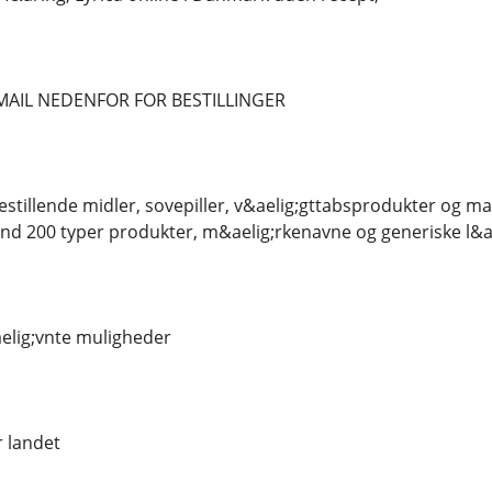
MAIL NEDENFOR FOR BESTILLINGER
stillende midler, sovepiller, v&aelig;gttabsprodukter og man
nd 200 typer produkter, m&aelig;rkenavne og generiske l&a
elig;vnte muligheder
r landet