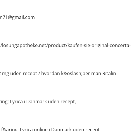
ean71@gmail.com
/losungapotheke.net/product/kaufen-sie-original-concerta
 2 mg uden recept / hvordan k&oslash;ber man Ritalin
ing; Lyrica i Danmark uden recept,
 f&aring; Lyrica online i Danmark uden recept,