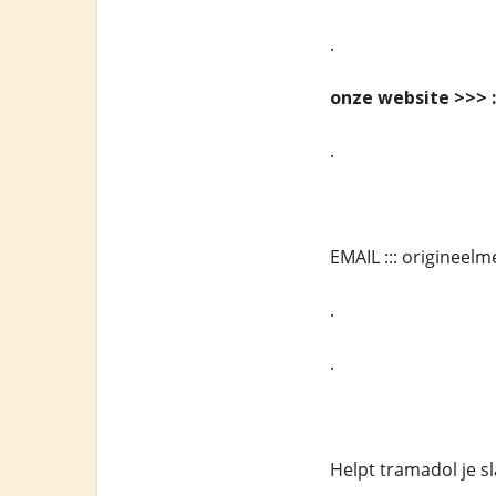
.
onze website >>> :
.
EMAIL ::: originee
.
.
Helpt tramadol je s