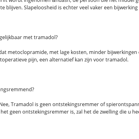
rift wordt ingenomen &ndash; de persoon die het middel geb
 te blijven. Slapeloosheid is echter veel vaker een bijwerki
rgelijkbaar met tramadol?
t metoclopramide, met lage kosten, minder bijwerkingen en e
peratieve pijn, een alternatief kan zijn voor tramadol.
ekingsremmend?
 Nee, Tramadol is geen ontstekingsremmer of spierontspann
 het geen ontstekingsremmer is, zal het de zwelling die u hee