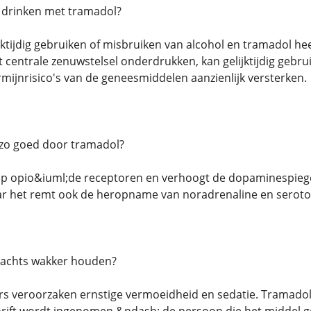
n drinken met tramadol?
ijktijdig gebruiken of misbruiken van alcohol en tramadol h
centrale zenuwstelsel onderdrukken, kan gelijktijdig gebrui
rmijnrisico's van de geneesmiddelen aanzienlijk versterken.
zo goed door tramadol?
op opio&iuml;de receptoren en verhoogt de dopaminespiegel
r het remt ook de heropname van noradrenaline en seroto
 nachts wakker houden?
ers veroorzaken ernstige vermoeidheid en sedatie. Tramado