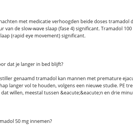
 nachten met medicatie verhoogden beide doses tramadol de
ur van de slow-wave slaap (fase 4) significant. Tramadol 1
laap (rapid eye movement) significant.
r dat je langer in bed blijft?
jnstiller genaamd tramadol kan mannen met premature ejacu
ap langer vol te houden, volgens een nieuwe studie. PE 
 dat willen, meestal tussen &eacute;&eacute;n en drie minu
amadol 50 mg innemen?