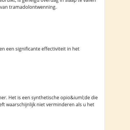
ruikt, is geneigd overdag in slaap te vallen
ng van tramadolontwenning.
en significante effectiviteit in het
er. Het is een synthetische opio&iuml;de die
ft waarschijnlijk niet verminderen als u het