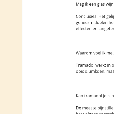
Mag ik een glas wij
Conclusies. Het gel
geneesmiddelen het 
effecten en langete
Waarom voel ik me 
Tramadol werkt in 
opio&iuml;den, maa
Kan tramadol je 's
De meeste pijnstill