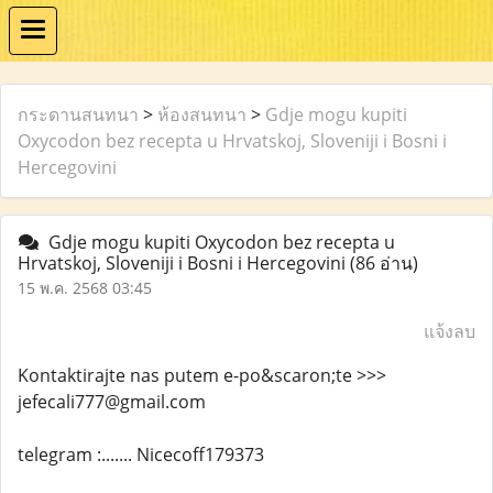
กระดานสนทนา
>
ห้องสนทนา
>
Gdje mogu kupiti
Oxycodon bez recepta u Hrvatskoj, Sloveniji i Bosni i
Hercegovini
Gdje mogu kupiti Oxycodon bez recepta u
Hrvatskoj, Sloveniji i Bosni i Hercegovini
(86 อ่าน)
15 พ.ค. 2568 03:45
แจ้งลบ
Kontaktirajte nas putem e-po&scaron;te >>>
jefecali777@gmail.com
telegram :....... Nicecoff179373