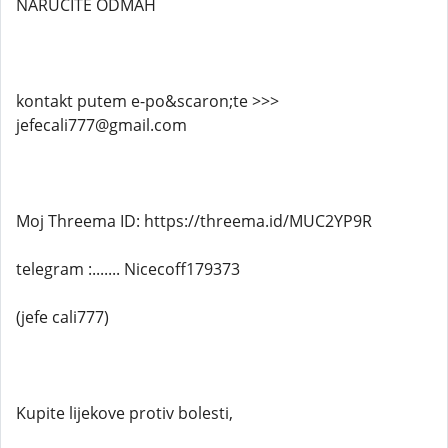
NARUČITE ODMAH
kontakt putem e-po&scaron;te >>>
jefecali777@gmail.com
Moj Threema ID: https://threema.id/MUC2YP9R
telegram :....... Nicecoff179373
(jefe cali777)
Kupite lijekove protiv bolesti,