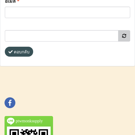
อีเมล
*
ตอบกลับ
ptwmonksupply