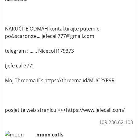
NARUČITE ODMAH kontaktirajte putem e-
po&scaron;te... jefecali777@gmail.com
telegram :....... Nicecoff179373
(jefe cali777)
Moj Threema ID: https://threema.id/MUC2YP9R
posjetite web stranicu >>>https://www.jefecali.com/
109.236.62.103
moon coffs