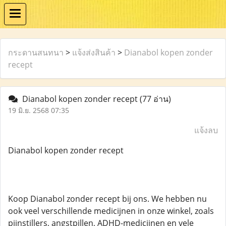
กระดานสนทนา
>
แจ้งส่งสินค้า
>
Dianabol kopen zonder
recept
Dianabol kopen zonder recept
(77 อ่าน)
19 มิ.ย. 2568 07:35
แจ้งลบ
Dianabol kopen zonder recept
Koop Dianabol zonder recept bij ons. We hebben nu
ook veel verschillende medicijnen in onze winkel, zoals
pijnstillers, angstpillen, ADHD-medicijnen en vele