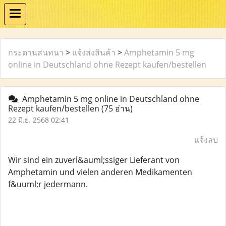
กระดานสนทนา
>
แจ้งส่งสินค้า
>
Amphetamin 5 mg
online in Deutschland ohne Rezept kaufen/bestellen
Amphetamin 5 mg online in Deutschland ohne
Rezept kaufen/bestellen
(75 อ่าน)
22 มิ.ย. 2568 02:41
แจ้งลบ
Wir sind ein zuverl&auml;ssiger Lieferant von
Amphetamin und vielen anderen Medikamenten
f&uuml;r jedermann.