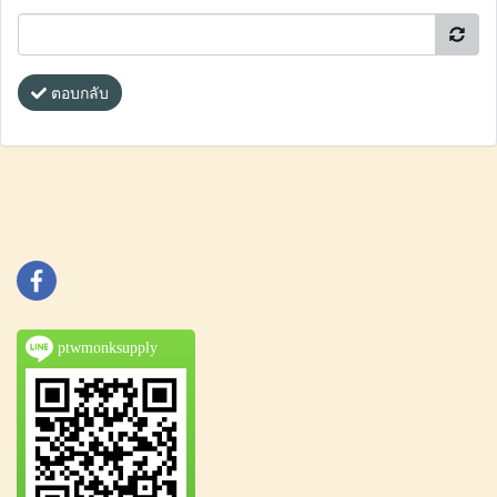
ตอบกลับ
ptwmonksupply